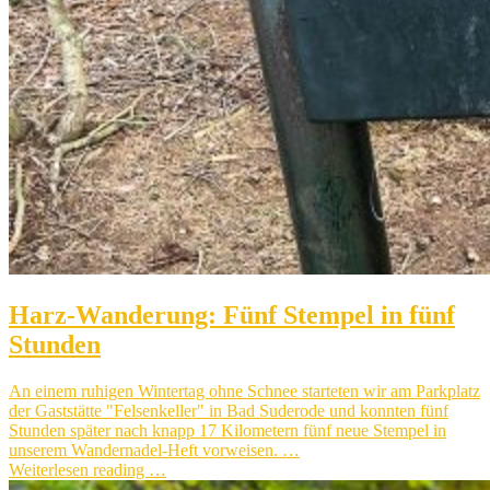
Harz-Wanderung: Fünf Stempel in fünf
Stunden
An einem ruhigen Wintertag ohne Schnee starteten wir am Parkplatz
der Gaststätte "Felsenkeller" in Bad Suderode und konnten fünf
Stunden später nach knapp 17 Kilometern fünf neue Stempel in
unserem Wandernadel-Heft vorweisen. …
Weiterlesen reading …