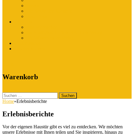
Erfurt
Weimar
Die Straße der Romanik
Foto-Tipps
Über uns
Was wir machen
Nachhaltigkeit im Schmidt-Buch-Verlag
Digitalisierung im Verlag
Einzelhändler
Geschenk-Ideen
0
€
0,00
Warenkorb
Suchen
Suchen
nach:
Home
»
Erlebnisberichte
Erlebnisberichte
Vor der eigenen Haustür gibt es viel zu entdecken. Wir möchten
unsere Erlebnisse mit Ihnen teilen und Sie inspirieren, hinaus zu