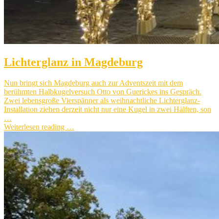
Lichterglanz in Magdeburg
Nun bringt sich Magdeburg auch zur Adventszeit mit dem
berühmten Halbkugelversuch Otto von Guerickes ins Gespräch.
Zwei lebensgroße Vierspänner als weihnachtliche Lichterglanz-
Installation ziehen derzeit nicht nur eine Kugel in zwei Hälften, son
…
Weiterlesen reading …