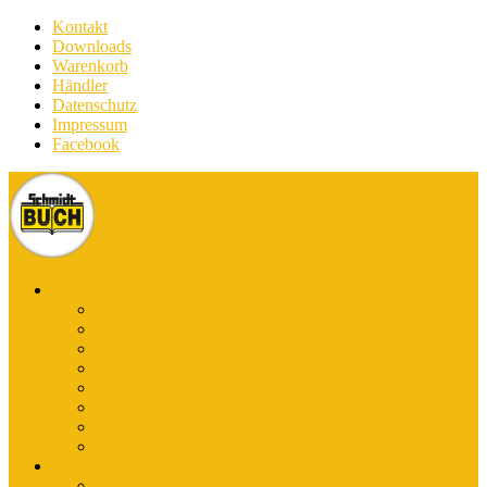
Kontakt
Downloads
Warenkorb
Händler
Datenschutz
Impressum
Facebook
Bücher
E-Books Stadtführer
E-Books Wanderführer
Stadtführer
Reiseführer
Wanderführer
Harz-Literatur
Discover (English)
Kurzführer
Kartografie
Karten-App