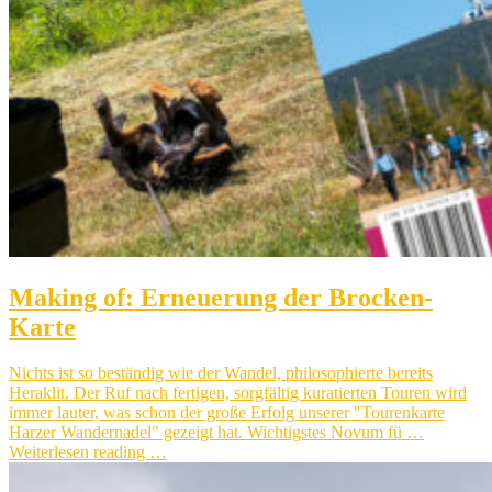
Making of: Erneuerung der Brocken-
Karte
Nichts ist so beständig wie der Wandel, philosophierte bereits
Heraklit. Der Ruf nach fertigen, sorgfältig kuratierten Touren wird
immer lauter, was schon der große Erfolg unserer "Tourenkarte
Harzer Wandernadel" gezeigt hat. Wichtigstes Novum fü …
Weiterlesen reading …