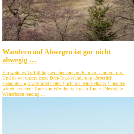
Wandern auf Abwegen ist gar nicht
abwegig …
Ein weiteres Vorfrühlingswochenende im Februar stand vor uns.
Und da wir unsere letzte Drei-Tage-Wanderung körperlich
erstaunlich gut verkraftet hatten (nicht mal Muskelkater!), planten
wir eine weitere Tour: von Wernigerode nach Tanne. Dies sollte …
Weiterlesen reading …