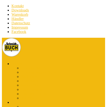
Kontakt
Downloads
Warenkorb
Händler
Datenschutz
Impressum
Facebook
Bücher
E-Books Stadtführer
E-Books Wanderführer
Stadtführer
Reiseführer
Wanderführer
Harz-Literatur
Discover (English)
Kurzführer
Kartografie
Karten-App