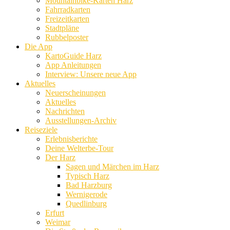
Mountainbike-Karten Harz
Fahrradkarten
Freizeitkarten
Stadtpläne
Rubbelposter
Die App
KartoGuide Harz
App Anleitungen
Interview: Unsere neue App
Aktuelles
Neuerscheinungen
Aktuelles
Nachrichten
Ausstellungen-Archiv
Reiseziele
Erlebnisberichte
Deine Welterbe-Tour
Der Harz
Sagen und Märchen im Harz
Typisch Harz
Bad Harzburg
Wernigerode
Quedlinburg
Erfurt
Weimar