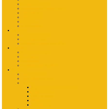
Wanderkarten Harz
Mountainbike-Karten Harz
Fahrradkarten
Freizeitkarten
Stadtpläne
Rubbelposter
Die App
KartoGuide Harz
App Anleitungen
Interview: Unsere neue App
Aktuelles
Neuerscheinungen
Aktuelles
Nachrichten
Ausstellungen-Archiv
Reiseziele
Erlebnisberichte
Deine Welterbe-Tour
Der Harz
Sagen und Märchen im Harz
Typisch Harz
Bad Harzburg
Wernigerode
Quedlinburg