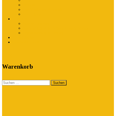
Erfurt
Weimar
Die Straße der Romanik
Foto-Tipps
Über uns
Was wir machen
Nachhaltigkeit im Schmidt-Buch-Verlag
Digitalisierung im Verlag
Einzelhändler
Geschenk-Ideen
0
€
0,00
Warenkorb
Suchen
Suchen
nach: