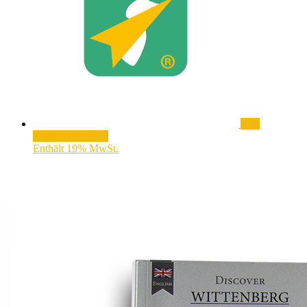
App
KartoGuide Harz
Enthält 19% MwSt.