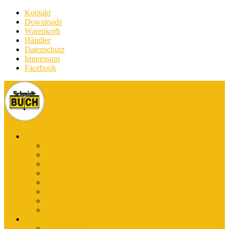
Kontakt
Downloads
Warenkorb
Händler
Datenschutz
Impressum
Facebook
Bücher
E-Books Stadtführer
E-Books Wanderführer
Stadtführer
Reiseführer
Wanderführer
Harz-Literatur
Discover (English)
Kurzführer
Kartografie
Karten-App