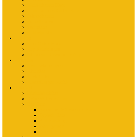
Wanderkarten Harz
Mountainbike-Karten Harz
Fahrradkarten
Freizeitkarten
Stadtpläne
Rubbelposter
Die App
KartoGuide Harz
App Anleitungen
Interview: Unsere neue App
Aktuelles
Neuerscheinungen
Aktuelles
Nachrichten
Ausstellungen-Archiv
Reiseziele
Erlebnisberichte
Deine Welterbe-Tour
Der Harz
Sagen und Märchen im Harz
Typisch Harz
Bad Harzburg
Wernigerode
Quedlinburg