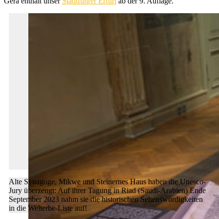
Gera enthält unser
Stadtführer Erfurt
ab der 9. Auflage.
Alte Synagoge, Mikwe und Steinernes Haus haben die Unesco-
Jury überzeugt: Auf ihrer Tagung in Riad (Saudi-Arabien) Ende
September 2023 nahm sie die historischen Sehenswürdigkeiten
in die Welterbe-Liste auf!