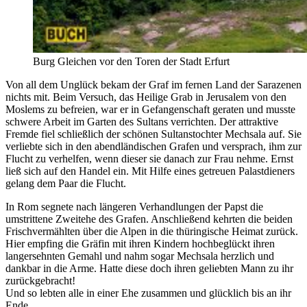
Burg Gleichen vor den Toren der Stadt Erfurt
Von all dem Unglück bekam der Graf im fernen Land der Sarazenen
nichts mit. Beim Versuch, das Heilige Grab in Jerusalem von den
Moslems zu befreien, war er in Gefangenschaft geraten und musste
schwere Arbeit im Garten des Sultans verrichten. Der attraktive
Fremde fiel schließlich der schönen Sultanstochter Mechsala auf. Sie
verliebte sich in den abendländischen Grafen und versprach, ihm zur
Flucht zu verhelfen, wenn dieser sie danach zur Frau nehme. Ernst
ließ sich auf den Handel ein. Mit Hilfe eines getreuen Palastdieners
gelang dem Paar die Flucht.
In Rom segnete nach längeren Verhandlungen der Papst die
umstrittene Zweitehe des Grafen. Anschließend kehrten die beiden
Frischvermählten über die Alpen in die thüringische Heimat zurück.
Hier empfing die Gräfin mit ihren Kindern hochbeglückt ihren
langersehnten Gemahl und nahm sogar Mechsala herzlich und
dankbar in die Arme. Hatte diese doch ihren geliebten Mann zu ihr
zurückgebracht!
Und so lebten alle in einer Ehe zusammen und glücklich bis an ihr
Ende.