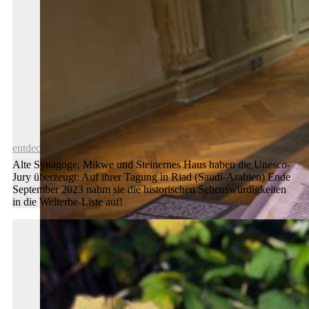
Geschenk-Idee: Eine Welterbe-Tour
entdecken
Alte Synagoge, Mikwe und Steinernes Haus haben die Unesco-
Jury überzeugt: Auf ihrer Tagung in Riad (Saudi-Arabien) Ende
September 2023 nahm sie die historischen Sehenswürdigkeiten
in die Welterbe-Liste auf!