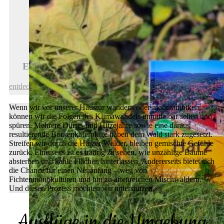
Erfurt ist jetzt UNESCO-Welterbe-Stadt!
entdecken
Wenn wir vor unserer Haustür wandern oder mountainbiken,
können wir die Folgen des Klimawandels unmittelbar sehen und
spüren. Mehrere Dürre- und Hitzejahre sowie eine daraus
resultierende Borkenkäferplage haben dem Wald stark zugesetzt.
Streifen wir durch die Harzer Wälder, bleiben gemischte Gefühle
zurück. Einerseits ist es traurig zu sehen, wie unzählige Bäume
absterben und kahle Flächen hinterlassen. Andererseits bietet sich
die Chance für einen Neuanfang – weg von
Fichtenmonokulturen und hin zu artenreichen Mischwäldern.
Und diesen Prozess möchten wir unterstützen.
Ausflüge in die Umgebung