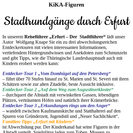
KiKA-Figuren
Stadtrundgänge durch Erfurt
In unserem
Reiseführer „Erfurt – Der Stadtführer“
lädt unser
Autor Wolfgang Knape Sie ein zu drei abwechslungsreichen
Entdeckertouren mit vielen interessanten Informationen,
vertiefendem Hintergrundwissen und Anekdoten zum Schmunzeln
und gibt Tipps, wie die Thüringische Landeshauptstadt auch mit
Kindern erobert werden kann:
Entdecker-Tour 1 „Vom Domhügel auf den Petersberg“
– führt über 70 Stufen hinauf zu St. Marien und St. Severi mit ihren
Schätzen sowie zur alten Zitadelle, beste Aussicht inklusive.
Entdecker-Tour 2 „Auf dem Weg zum Augustinerkloster“
– durchquert die Altstadt mit verwinkelten Gassen, lebendigen
Plätzen, verträumten Höfen und natürlich ihrer Krämerbrücke.
Entdecker-Tour 3 „Erkundungen rings um den Anger“
– wandelt zwischen Kaufmannskirche und Statthalterei auf den
Spuren von Gründerzeit, Jugendstil und „Neuer Sachlichkeit“.
Familien-Tipps „Erfurt mit Kindern“
ist Abwechslung pur. Der Kinderkanal hat seine Figuren in der
Altstadt verteilt, Spielplätze laden zum Toben, Museen zu