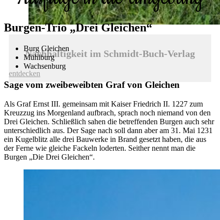
Burgen-Trio „Drei Gleichen“
Burg Gleichen
Nachhaltigkeit im Schmidt-Buch-Verlag
Mühlburg
Wachsenburg
entdecken
Sage vom zweibeweibten Graf von Gleichen
Als Graf Ernst III. gemeinsam mit Kaiser Friedrich II. 1227 zum
Kreuzzug ins Morgenland aufbrach, sprach noch niemand von den
Drei Gleichen. Schließlich sahen die betreffenden Burgen auch sehr
unterschiedlich aus. Der Sage nach soll dann aber am 31. Mai 1231
ein Kugelblitz alle drei Bauwerke in Brand gesetzt haben, die aus
der Ferne wie gleiche Fackeln loderten. Seither nennt man die
Burgen „Die Drei Gleichen“.