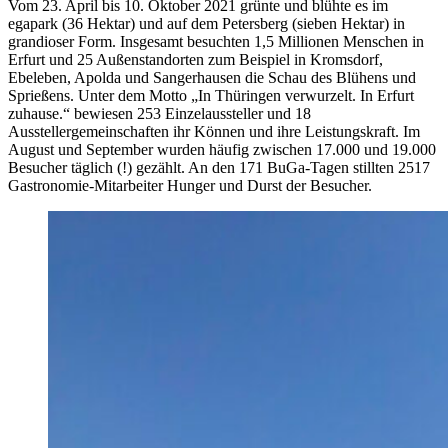
Vom 23. April bis 10. Oktober 2021 grünte und blühte es im
egapark (36 Hektar) und auf dem Petersberg (sieben Hektar) in
grandioser Form. Insgesamt besuchten 1,5 Millionen Menschen in
Erfurt und 25 Außenstandorten zum Beispiel in Kromsdorf,
Ebeleben, Apolda und Sangerhausen die Schau des Blühens und
Sprießens. Unter dem Motto „In Thüringen verwurzelt. In Erfurt
zuhause.“ bewiesen 253 Einzelaussteller und 18
Ausstellergemeinschaften ihr Können und ihre Leistungskraft. Im
August und September wurden häufig zwischen 17.000 und 19.000
Besucher täglich (!) gezählt. An den 171 BuGa-Tagen stillten 2517
Gastronomie-Mitarbeiter Hunger und Durst der Besucher.