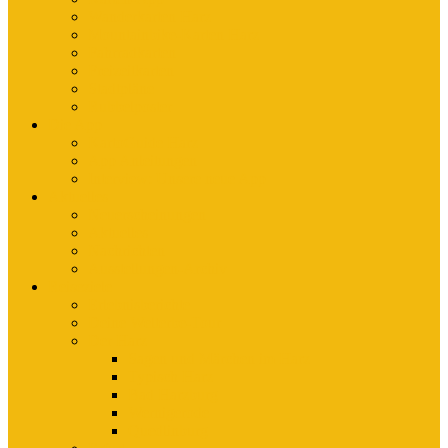
Wanderkarten Harz
Mountainbike-Karten Harz
Fahrradkarten
Freizeitkarten
Stadtpläne
Rubbelposter
Die App
KartoGuide Harz
App Anleitungen
Interview: Unsere neue App
Aktuelles
Neuerscheinungen
Aktuelles
Nachrichten
Ausstellungen-Archiv
Reiseziele
Erlebnisberichte
Deine Welterbe-Tour
Der Harz
Sagen und Märchen im Harz
Typisch Harz
Bad Harzburg
Wernigerode
Quedlinburg