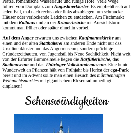
Plätze, romantische Wasserläufe und ruhige Höfe. Viele Wege
führen vom Domplatz zum
Augustinerkloster
. Es empfiehlt sich auf
jeden Fall, mal nach rechts oder links abzubiegen, um schmucke
Häuser oder verlockende Lädchen zu entdecken. Am Fischmarkt
mit dem
Rathaus
und an der
Krämerbrücke
mit Aussichtsturm
kommt man früher oder später ohnehin vorbei.
Auf dem Anger
erwarten uns zwischen
Kaufmannskirche
am
einen und der alten
Statthalterei
am anderen Ende nicht nur das
Ursulinenkloster und das Angermuseum, sondern prächtige
Gründerzeitbauten, von Jugendstil bis Neue Sachlichkeit. Nicht weit
von der Erfurter Bummelmeile liegen die
Barfüßerkirche
, das
Stadtmuseum
und das
Thüringer Volkskundemuseum
. Eine bunte
Wunderwelt an Pflanzen hält von Frühjahr bis Herbst der
ega-Park
bereit und im Advent sollte man einen Besuch des
märchenhaften
Weihnachtsmarktes
mit gigantischem Riesenrad unbedingt
einplanen!
Sehenswürdigkeiten