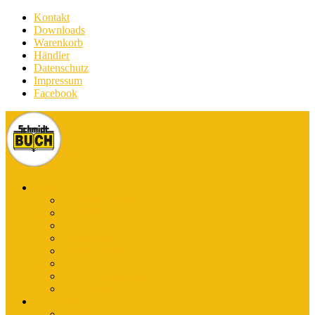
Kontakt
Downloads
Warenkorb
Händler
Datenschutz
Impressum
Facebook
Bücher
E-Books Stadtführer
E-Books Wanderführer
Stadtführer
Reiseführer
Wanderführer
Harz-Literatur
Discover (English)
Kurzführer
Kartografie
Karten-App