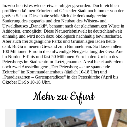
Inzwischen ist es wieder etwas ruhiger geworden. Doch reichlich
profitieren können Erfurter und Gäste der Stadt noch immer von der
großen Schau. Diese hatte schließlich die denkmalgerechte
Sanierung des egaparks und den Neubau des Wüsten- und
Urwaldhauses „Danakil“, benannt nach der gleichnamigen Wüste in
Äthiopien, ermöglicht. Diese Naturerlebniswelt ist deutschlandweit
einmalig und wird noch dazu ökologisch nachhaltig bewirtschaftet.
Aber auch frei zugängliche Parks und Grünanlagen laden heute
dank BuGa in neuem Gewand zum Bummeln ein. So flossen allein
100 Millionen Euro in die aufwendige Neugestaltung der Gera-Aue
im Norden Erfurts und fast 50 Millionen Euro in den Umbau des
Petersbergs im Stadtzentrum. Letztgenanntes Areal bietet außerdem
noch zwei Ausstellungen: „Der Petersberg – eine spannende
Zeitreise“ im Kommandantenhaus (täglich 10-18 Uhr) und
„Paradiesgärten – Gartenparadiese“ in der Peterskirche (April bis
Oktober Di-So 10-18 Uhr).
Mehr zu Erfurt