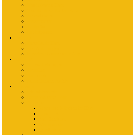
Wanderkarten Harz
Mountainbike-Karten Harz
Fahrradkarten
Freizeitkarten
Stadtpläne
Rubbelposter
Die App
KartoGuide Harz
App Anleitungen
Interview: Unsere neue App
Aktuelles
Neuerscheinungen
Aktuelles
Nachrichten
Ausstellungen-Archiv
Reiseziele
Erlebnisberichte
Deine Welterbe-Tour
Der Harz
Sagen und Märchen im Harz
Typisch Harz
Bad Harzburg
Wernigerode
Quedlinburg