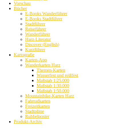
Vorschau
Bücher
E-Books Wanderführer
E-Books Stadtführer
Stadtführer
Reiseführer
Wanderführer
Harz-Literatur
Discover (English)
Kurzführer
Kartografie
Karten-App
Wanderkarten Harz
Themen-Karten
Wasserfest und reißfest
Maßstab 1:25.000
Maßstab 1:30.000
Maßstab 1:50.000
Mountainbike-Karten Harz
Fahrradkarten
Freizeitkarten
Stadtpläne
Rubbelposter
Produkt-Archiv