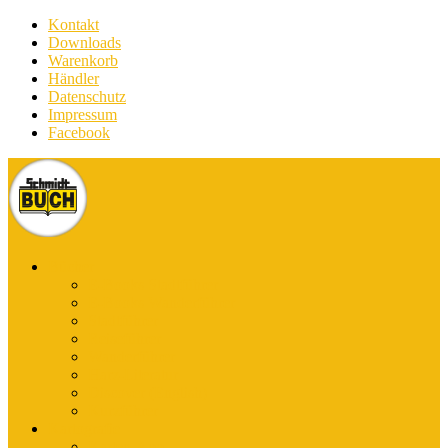
Kontakt
Downloads
Warenkorb
Händler
Datenschutz
Impressum
Facebook
Bücher
E-Books Stadtführer
E-Books Wanderführer
Stadtführer
Reiseführer
Wanderführer
Harz-Literatur
Discover (English)
Kurzführer
Kartografie
Karten-App