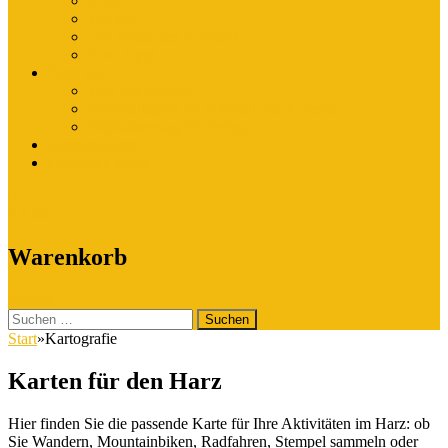
Erfurt
Weimar
Die Straße der Romanik
Foto-Tipps
Über uns
Was wir machen
Nachhaltigkeit im Schmidt-Buch-Verlag
Digitalisierung im Verlag
Einzelhändler
Geschenk-Ideen
0
€
0,00
Warenkorb
Suchen
Suchen
nach:
Start
»
Kartografie
Karten für den Harz
Hier finden Sie die passende Karte für Ihre Aktivitäten im Harz: ob
Sie Wandern, Mountainbiken, Radfahren, Stempel sammeln oder