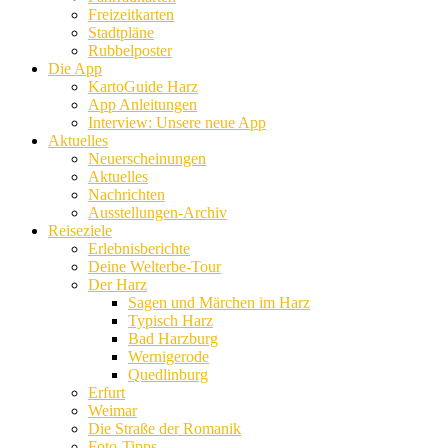
Freizeitkarten
Stadtpläne
Rubbelposter
Die App
KartoGuide Harz
App Anleitungen
Interview: Unsere neue App
Aktuelles
Neuerscheinungen
Aktuelles
Nachrichten
Ausstellungen-Archiv
Reiseziele
Erlebnisberichte
Deine Welterbe-Tour
Der Harz
Sagen und Märchen im Harz
Typisch Harz
Bad Harzburg
Wernigerode
Quedlinburg
Erfurt
Weimar
Die Straße der Romanik
Foto-Tipps