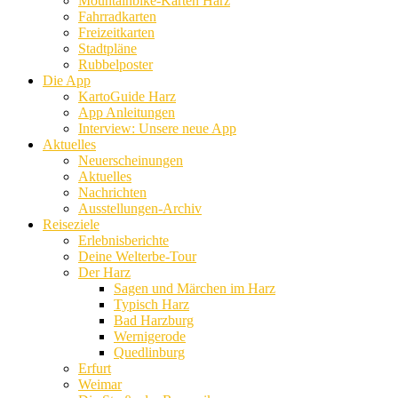
Mountainbike-Karten Harz
Fahrradkarten
Freizeitkarten
Stadtpläne
Rubbelposter
Die App
KartoGuide Harz
App Anleitungen
Interview: Unsere neue App
Aktuelles
Neuerscheinungen
Aktuelles
Nachrichten
Ausstellungen-Archiv
Reiseziele
Erlebnisberichte
Deine Welterbe-Tour
Der Harz
Sagen und Märchen im Harz
Typisch Harz
Bad Harzburg
Wernigerode
Quedlinburg
Erfurt
Weimar