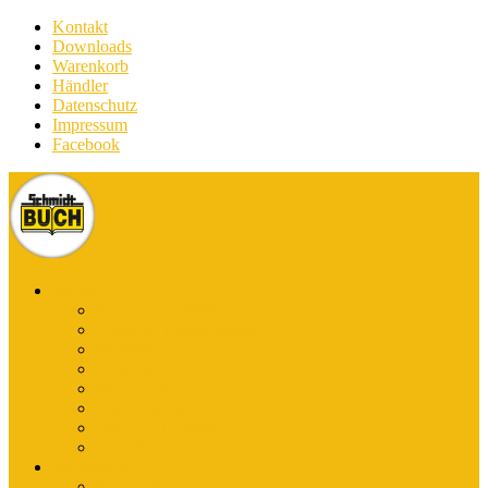
Kontakt
Downloads
Warenkorb
Händler
Datenschutz
Impressum
Facebook
Bücher
E-Books Stadtführer
E-Books Wanderführer
Stadtführer
Reiseführer
Wanderführer
Harz-Literatur
Discover (English)
Kurzführer
Kartografie
Karten-App