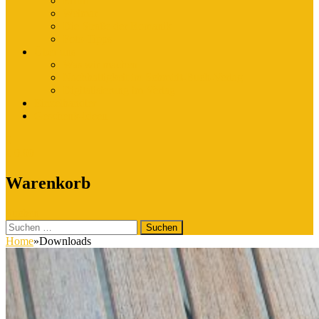
Erfurt
Weimar
Die Straße der Romanik
Foto-Tipps
Über uns
Was wir machen
Nachhaltigkeit im Schmidt-Buch-Verlag
Digitalisierung im Verlag
Einzelhändler
Geschenk-Ideen
0
€
0,00
Warenkorb
Suchen
Suchen
nach:
Home
»
Downloads