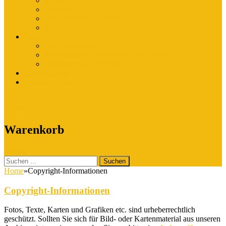
Erfurt
Weimar
Die Straße der Romanik
Foto-Tipps
Über uns
Was wir machen
Nachhaltigkeit im Schmidt-Buch-Verlag
Digitalisierung im Verlag
Einzelhändler
Geschenk-Ideen
0
€
0,00
Warenkorb
Suchen
Suchen
nach:
Home
»
Copyright-Informationen
Copyright-Informationen
Fotos, Texte, Karten und Grafiken etc. sind urheberrechtlich
geschützt. Sollten Sie sich für Bild- oder Kartenmaterial aus unseren