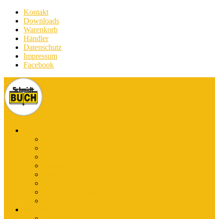
Kontakt
Downloads
Warenkorb
Händler
Datenschutz
Impressum
Facebook
Bücher
E-Books Stadtführer
E-Books Wanderführer
Stadtführer
Reiseführer
Wanderführer
Harz-Literatur
Discover (English)
Kurzführer
Kartografie
Karten-App