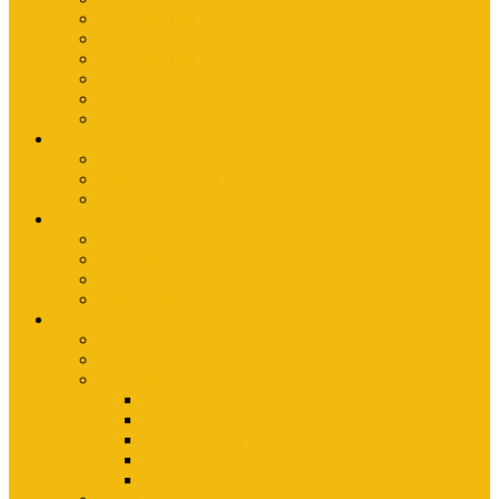
Wanderkarten Harz
Mountainbike-Karten Harz
Fahrradkarten
Freizeitkarten
Stadtpläne
Rubbelposter
Die App
KartoGuide Harz
App Anleitungen
Interview: Unsere neue App
Aktuelles
Neuerscheinungen
Aktuelles
Nachrichten
Ausstellungen-Archiv
Reiseziele
Erlebnisberichte
Deine Welterbe-Tour
Der Harz
Sagen und Märchen im Harz
Typisch Harz
Bad Harzburg
Wernigerode
Quedlinburg