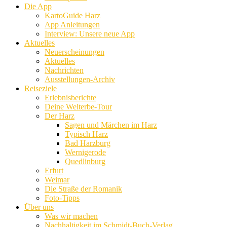
Die App
KartoGuide Harz
App Anleitungen
Interview: Unsere neue App
Aktuelles
Neuerscheinungen
Aktuelles
Nachrichten
Ausstellungen-Archiv
Reiseziele
Erlebnisberichte
Deine Welterbe-Tour
Der Harz
Sagen und Märchen im Harz
Typisch Harz
Bad Harzburg
Wernigerode
Quedlinburg
Erfurt
Weimar
Die Straße der Romanik
Foto-Tipps
Über uns
Was wir machen
Nachhaltigkeit im Schmidt-Buch-Verlag