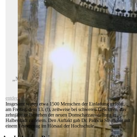
„Making of“ Ergänzung unseres Romanik-
Reiseführers
entdecken
Insgesamt waren etwa 1500 Menschen der Einladung gefolgt,
am Freitag, dem 13. (!), zeitweise bei schweren Gewittern, das
zehnjährige Bestehen der neuen Domschatzausstellung in
Halberstadt zu feiern. Den Auftakt gab Dr. Patricia Stromaier mit
einem Festvortrag im Hörsaal der Hochschule.