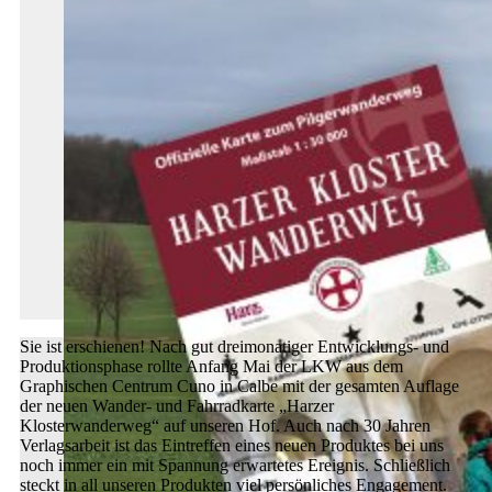
Sie ist erschienen! Nach gut dreimonatiger Entwicklungs- und
Produktionsphase rollte Anfang Mai der LKW aus dem
Graphischen Centrum Cuno in Calbe mit der gesamten Auflage
der neuen Wander- und Fahrradkarte „Harzer
Klosterwanderweg“ auf unseren Hof. Auch nach 30 Jahren
Verlagsarbeit ist das Eintreffen eines neuen Produktes bei uns
noch immer ein mit Spannung erwartetes Ereignis. Schließlich
steckt in all unseren Produkten viel persönliches Engagement.