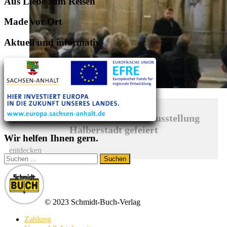
Aus Liebe zum Reisen
Made vor Ort
Aktuell und informativ
Zehn Jahre neue Domschatzausstellung
Halberstadt gefeiert
Wir helfen Ihnen gern.
entdecken
Suchen
nach:
© 2023 Schmidt-Buch-Verlag
Zahlung