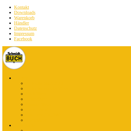
Kontakt
Downloads
Warenkorb
Händler
Datenschutz
Impressum
Facebook
Bücher
E-Books Stadtführer
E-Books Wanderführer
Stadtführer
Reiseführer
Wanderführer
Harz-Literatur
Discover (English)
Kurzführer
Kartografie
Karten-App