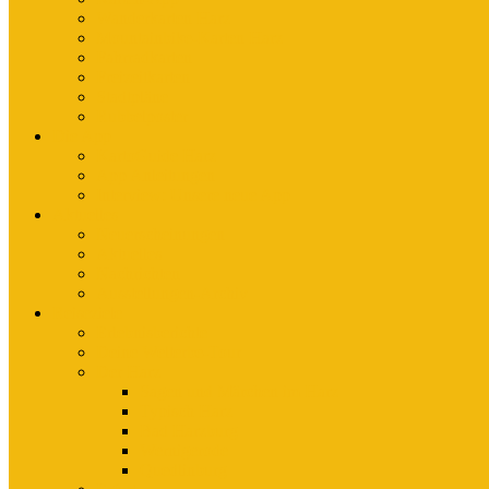
Wanderkarten Harz
Mountainbike-Karten Harz
Fahrradkarten
Freizeitkarten
Stadtpläne
Rubbelposter
Die App
KartoGuide Harz
App Anleitungen
Interview: Unsere neue App
Aktuelles
Neuerscheinungen
Aktuelles
Nachrichten
Ausstellungen-Archiv
Reiseziele
Erlebnisberichte
Deine Welterbe-Tour
Der Harz
Sagen und Märchen im Harz
Typisch Harz
Bad Harzburg
Wernigerode
Quedlinburg