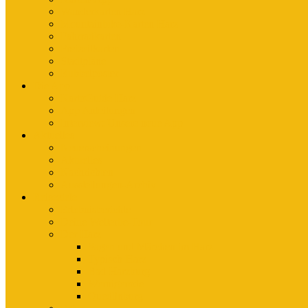
Wanderkarten Harz
Mountainbike-Karten Harz
Fahrradkarten
Freizeitkarten
Stadtpläne
Rubbelposter
Die App
KartoGuide Harz
App Anleitungen
Interview: Unsere neue App
Aktuelles
Neuerscheinungen
Aktuelles
Nachrichten
Ausstellungen-Archiv
Reiseziele
Erlebnisberichte
Deine Welterbe-Tour
Der Harz
Sagen und Märchen im Harz
Typisch Harz
Bad Harzburg
Wernigerode
Quedlinburg