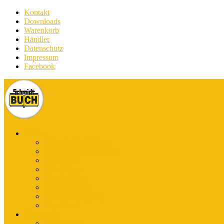
Kontakt
Downloads
Warenkorb
Händler
Datenschutz
Impressum
Facebook
Bücher
E-Books Stadtführer
E-Books Wanderführer
Stadtführer
Reiseführer
Wanderführer
Harz-Literatur
Discover (English)
Kurzführer
Kartografie
Karten-App