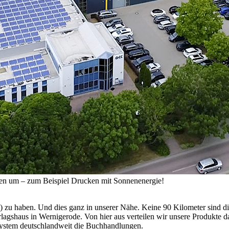
deen um – zum Beispiel Drucken mit Sonnenenergie!
en!) zu haben. Und dies ganz in unserer Nähe. Keine 90 Kilometer sind
lagshaus in Wernigerode. Von hier aus verteilen wir unsere Produkte d
lsystem deutschlandweit die Buchhandlungen.