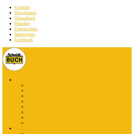
Kontakt
Downloads
Warenkorb
Händler
Datenschutz
Impressum
Facebook
Bücher
E-Books Stadtführer
E-Books Wanderführer
Stadtführer
Reiseführer
Wanderführer
Harz-Literatur
Discover (English)
Kurzführer
Kartografie
Karten-App