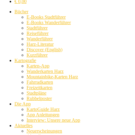
€
0,00
Bücher
E-Books Stadtführer
E-Books Wanderführer
Stadtführer
Reiseführer
Wanderführer
Harz-Literatur
Discover (English)
Kurzführer
Kartografie
Karten-App
Wanderkarten Harz
Mountainbike-Karten Harz
Fahrradkarten
Freizeitkarten
Stadtpläne
Rubbelposter
Die App
KartoGuide Harz
App Anleitungen
Interview: Unsere neue App
Aktuelles
Neuerscheinungen