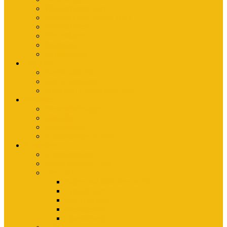
Wanderkarten Harz
Mountainbike-Karten Harz
Fahrradkarten
Freizeitkarten
Stadtpläne
Rubbelposter
Die App
KartoGuide Harz
App Anleitungen
Interview: Unsere neue App
Aktuelles
Neuerscheinungen
Aktuelles
Nachrichten
Ausstellungen-Archiv
Reiseziele
Erlebnisberichte
Deine Welterbe-Tour
Der Harz
Sagen und Märchen im Harz
Typisch Harz
Bad Harzburg
Wernigerode
Quedlinburg