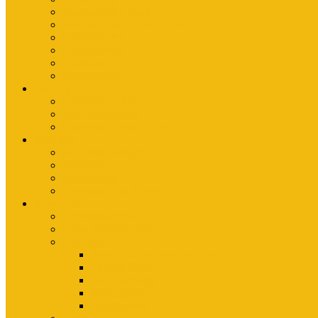
Wanderkarten Harz
Mountainbike-Karten Harz
Fahrradkarten
Freizeitkarten
Stadtpläne
Rubbelposter
Die App
KartoGuide Harz
App Anleitungen
Interview: Unsere neue App
Aktuelles
Neuerscheinungen
Aktuelles
Nachrichten
Ausstellungen-Archiv
Reiseziele
Erlebnisberichte
Deine Welterbe-Tour
Der Harz
Sagen und Märchen im Harz
Typisch Harz
Bad Harzburg
Wernigerode
Quedlinburg