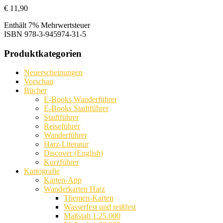
€
11,90
Enthält 7% Mehrwertsteuer
ISBN
978-3-945974-31-5
Produktkategorien
Neuerscheinungen
Vorschau
Bücher
E-Books Wanderführer
E-Books Stadtführer
Stadtführer
Reiseführer
Wanderführer
Harz-Literatur
Discover (English)
Kurzführer
Kartografie
Karten-App
Wanderkarten Harz
Themen-Karten
Wasserfest und reißfest
Maßstab 1:25.000