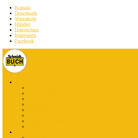
Kontakt
Downloads
Warenkorb
Händler
Datenschutz
Impressum
Facebook
Bücher
E-Books Stadtführer
E-Books Wanderführer
Stadtführer
Reiseführer
Wanderführer
Harz-Literatur
Discover (English)
Kurzführer
Kartografie
Karten-App