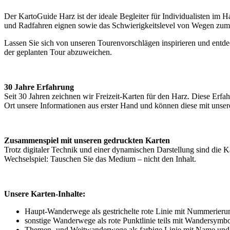
Der KartoGuide Harz ist der ideale Begleiter für Individualisten im
und Radfahren eignen sowie das Schwierigkeitslevel von Wegen zu
Lassen Sie sich von unseren Tourenvorschlägen inspirieren und entdeck
der geplanten Tour abzuweichen.
30 Jahre Erfahrung
Seit 30 Jahren zeichnen wir Freizeit-Karten für den Harz. Diese Erfah
Ort unsere Informationen aus erster Hand und können diese mit unser
Zusammenspiel mit unseren gedruckten Karten
Trotz digitaler Technik und einer dynamischen Darstellung sind die 
Wechselspiel: Tauschen Sie das Medium – nicht den Inhalt.
Unsere Karten-Inhalte:
Haupt-Wanderwege als gestrichelte rote Linie mit Nummerier
sonstige Wanderwege als rote Punktlinie teils mit Wandersymb
Themen- und Weitwanderwege als farbige Linie mit Name un