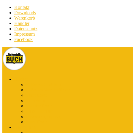
Kontakt
Downloads
Warenkorb
Händler
Datenschutz
Impressum
Facebook
Bücher
E-Books Stadtführer
E-Books Wanderführer
Stadtführer
Reiseführer
Wanderführer
Harz-Literatur
Discover (English)
Kurzführer
Kartografie
Karten-App