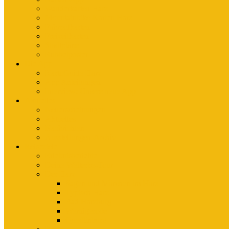
Wanderkarten Harz
Mountainbike-Karten Harz
Fahrradkarten
Freizeitkarten
Stadtpläne
Rubbelposter
Die App
KartoGuide Harz
App Anleitungen
Interview: Unsere neue App
Aktuelles
Neuerscheinungen
Aktuelles
Nachrichten
Ausstellungen-Archiv
Reiseziele
Erlebnisberichte
Deine Welterbe-Tour
Der Harz
Sagen und Märchen im Harz
Typisch Harz
Bad Harzburg
Wernigerode
Quedlinburg