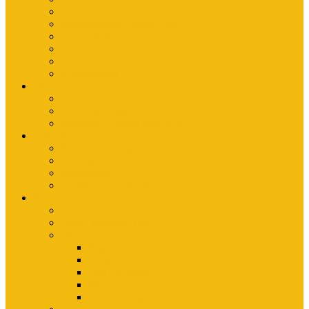
Wanderkarten Harz
Mountainbike-Karten Harz
Fahrradkarten
Freizeitkarten
Stadtpläne
Rubbelposter
Die App
KartoGuide Harz
App Anleitungen
Interview: Unsere neue App
Aktuelles
Neuerscheinungen
Aktuelles
Nachrichten
Ausstellungen-Archiv
Reiseziele
Erlebnisberichte
Deine Welterbe-Tour
Der Harz
Sagen und Märchen im Harz
Typisch Harz
Bad Harzburg
Wernigerode
Quedlinburg