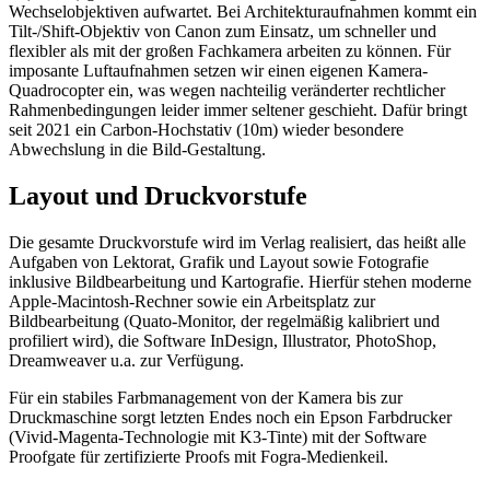
Wechselobjektiven aufwartet. Bei Architekturaufnahmen kommt ein
Tilt-/Shift-Objektiv von Canon zum Einsatz, um schneller und
flexibler als mit der großen Fachkamera arbeiten zu können. Für
imposante Luftaufnahmen setzen wir einen eigenen Kamera-
Quadrocopter ein, was wegen nachteilig veränderter rechtlicher
Rahmenbedingungen leider immer seltener geschieht. Dafür bringt
seit 2021 ein Carbon-Hochstativ (10m) wieder besondere
Abwechslung in die Bild-Gestaltung.
Layout und Druckvorstufe
Die gesamte Druckvorstufe wird im Verlag realisiert, das heißt alle
Aufgaben von Lektorat, Grafik und Layout sowie Fotografie
inklusive Bildbearbeitung und Kartografie. Hierfür stehen moderne
Apple-Macintosh-Rechner sowie ein Arbeitsplatz zur
Bildbearbeitung (Quato-Monitor, der regelmäßig kalibriert und
profiliert wird), die Software InDesign, Illustrator, PhotoShop,
Dreamweaver u.a. zur Verfügung.
Für ein stabiles Farbmanagement von der Kamera bis zur
Druckmaschine sorgt letzten Endes noch ein Epson Farbdrucker
(Vivid-Magenta-Technologie mit K3-Tinte) mit der Software
Proofgate für zertifizierte Proofs mit Fogra-Medienkeil.