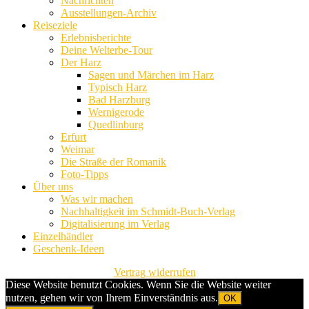
Nachrichten
Ausstellungen-Archiv
Reiseziele
Erlebnisberichte
Deine Welterbe-Tour
Der Harz
Sagen und Märchen im Harz
Typisch Harz
Bad Harzburg
Wernigerode
Quedlinburg
Erfurt
Weimar
Die Straße der Romanik
Foto-Tipps
Über uns
Was wir machen
Nachhaltigkeit im Schmidt-Buch-Verlag
Digitalisierung im Verlag
Einzelhändler
Geschenk-Ideen
Vertrag widerrufen
Diese Website benutzt Cookies. Wenn Sie die Website weiter
nutzen, gehen wir von Ihrem Einverständnis aus.
OK