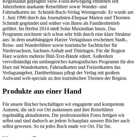
Regionalität geprägten Slow-Food-Bewegung entstehen seit
Jahrzehnten markante Reiseführer sowie Wander- und
Fahrradkarten im Schmidt-Buch-Verlag Wernigerode. Er wurde am
1. Juni 1990 durch das Journalisten-Ehepaar Marion und Thorsten
Schmidt gegründet und seither von Ihnen als Familienbetrieb
geführt. Im Herbst 2014 stieß Sohn Maximilian hinzu. Das
Programm zeichnete sich schon sehr früh durch eine klare Struktur
aus: In dem unabhängigen Harzer Verlagshaus erscheinen Stadt-,
Reise- und Wanderführer sowie touristische Sachbücher für
Niedersachsen, Sachsen-Anhalt und Thüringen. Für die Region
Harz wurden mehrere Bild-Text-Bände ediert. Außerdem
vervollständigt ein umfangreiches kartografisches Programm für den
Harz mit Wanderkarten, Fahrradkarten und Freizeitkarten das
Verlagsangebot. Darüberhinaus pflegt der Verlag mit großem
Aufwand web-specials zu den touristischen Themen der Region.
Produkte aus einer Hand
Für unsere Bücher beschäftigen wir engagierte und kompetente
Autoren, die sich vor Ort auskennen und ihre Reiseführer
regelmäßig aktualisieren. Die professionellen Fotos fertigen wir
selbst und sind dadurch an jedem Schauplatz unserer Bücher auch
selbst gewesen. So ist jedes Buch made vor Ort. Für Sie.