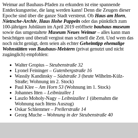
Weimar auf Bauhaus-Pfaden zu erkunden ist eine spannende
Entdeckungsreise, die lang werden kann! Denn die Zeugen dieser
Epoche sind über die ganze Stadt verstreut. Ob
Haus am Horn
,
Nietzsche-Archiv
,
Haus Hohe Pappeln
oder das pünktlich zum
100-jährigen Jubiläum im April 2019 eröffnete
bauhaus museum
sowie das umgestaltete
Museum Neues Weimar
– alles kann man
besichtigen und überall vergisst man schnell die Zeit. Und wem das
noch nicht genügt, dem seien als echter
Geheimtipp ehemalige
Wohnstätten von Bauhaus-Meistern
(privat genutzt und nicht
zugänglich) empfohlen:
Walter Gropius –
Steubenstraße 32
Lyonel Feininger –
Gutenbergstraße 16
Wassily Kandinsky –
Südstraße 3
(heute Wilhelm-Külz-
Straße; Wohnung im 2. Stock)
Paul Klee –
Am Horn 53
(Wohnung im 1. Stock)
Johannes Itten –
Leibnizallee 1
Laszlo Moholy-Nagy –
Leibnizallee 1
(übernahm die
Wohnung nach Ittens Auszug)
Oskar Schlemmer –
Prellerstraße 14
Georg Muche –
Wohnung in der Steubenstraße 40