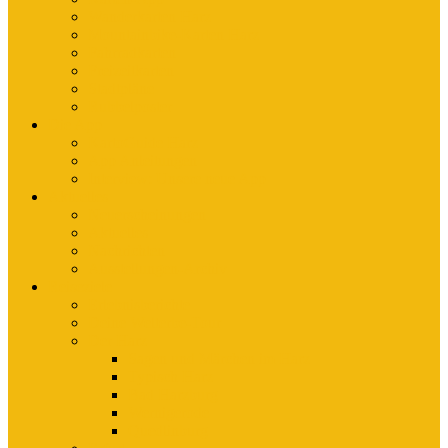
Wanderkarten Harz
Mountainbike-Karten Harz
Fahrradkarten
Freizeitkarten
Stadtpläne
Rubbelposter
Die App
KartoGuide Harz
App Anleitungen
Interview: Unsere neue App
Aktuelles
Neuerscheinungen
Aktuelles
Nachrichten
Ausstellungen-Archiv
Reiseziele
Erlebnisberichte
Deine Welterbe-Tour
Der Harz
Sagen und Märchen im Harz
Typisch Harz
Bad Harzburg
Wernigerode
Quedlinburg