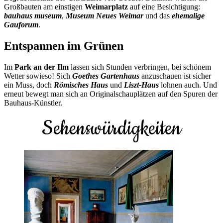
Großbauten am einstigen
Weimarplatz
auf eine Besichtigung:
bauhaus museum
,
Museum Neues Weimar
und das
ehemalige
Gauforum
.
Entspannen im Grünen
Im
Park an der Ilm
lassen sich Stunden verbringen, bei schönem
Wetter sowieso! Sich
Goethes Gartenhaus
anzuschauen ist sicher
ein Muss, doch
R
ömisches Haus
und
Liszt-Haus
lohnen auch. Und
erneut bewegt man sich an Originalschauplätzen auf den Spuren der
Bauhaus-Künstler.
Sehenswürdigkeiten