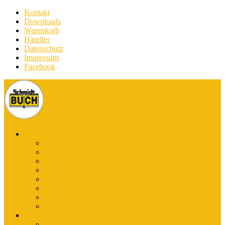
Kontakt
Downloads
Warenkorb
Händler
Datenschutz
Impressum
Facebook
Bücher
E-Books Stadtführer
E-Books Wanderführer
Stadtführer
Reiseführer
Wanderführer
Harz-Literatur
Discover (English)
Kurzführer
Kartografie
Karten-App