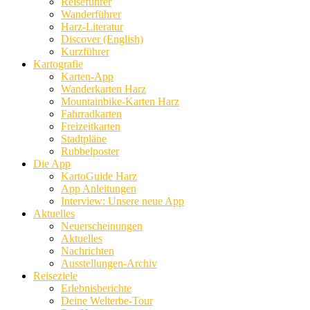
Reiseführer
Wanderführer
Harz-Literatur
Discover (English)
Kurzführer
Kartografie
Karten-App
Wanderkarten Harz
Mountainbike-Karten Harz
Fahrradkarten
Freizeitkarten
Stadtpläne
Rubbelposter
Die App
KartoGuide Harz
App Anleitungen
Interview: Unsere neue App
Aktuelles
Neuerscheinungen
Aktuelles
Nachrichten
Ausstellungen-Archiv
Reiseziele
Erlebnisberichte
Deine Welterbe-Tour