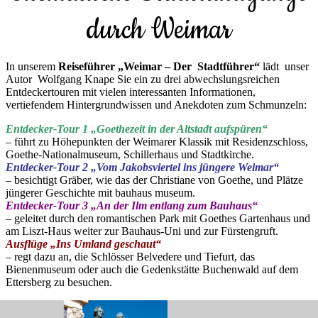
durch Weimar
In unserem
Reiseführer „Weimar – Der Stadtführer“
lädt unser
Autor Wolfgang Knape Sie ein zu drei abwechslungsreichen
Entdeckertouren mit vielen interessanten Informationen,
vertiefendem Hintergrundwissen und Anekdoten zum Schmunzeln:
Entdecker-Tour 1 „Goethezeit in der Altstadt aufspüren“
– führt zu Höhepunkten der Weimarer Klassik mit Residenzschloss,
Goethe-Nationalmuseum, Schillerhaus und Stadtkirche.
Entdecker-Tour 2 „Vom Jakobsviertel ins jüngere Weimar“
– besichtigt Gräber, wie das der Christiane von Goethe, und Plätze
jüngerer Geschichte mit bauhaus museum.
Entdecker-Tour 3 „An der Ilm entlang zum Bauhaus“
– geleitet durch den romantischen Park mit Goethes Gartenhaus und
am Liszt-Haus weiter zur Bauhaus-Uni und zur Fürstengruft.
Ausflüge „Ins Umland geschaut“
– regt dazu an, die Schlösser Belvedere und Tiefurt, das
Bienenmuseum oder auch die Gedenkstätte Buchenwald auf dem
Ettersberg zu besuchen.