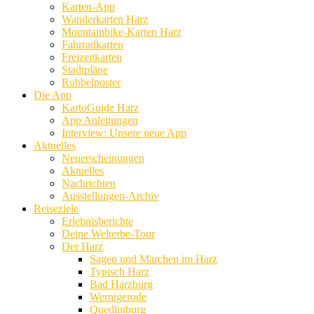
Karten-App
Wanderkarten Harz
Mountainbike-Karten Harz
Fahrradkarten
Freizeitkarten
Stadtpläne
Rubbelposter
Die App
KartoGuide Harz
App Anleitungen
Interview: Unsere neue App
Aktuelles
Neuerscheinungen
Aktuelles
Nachrichten
Ausstellungen-Archiv
Reiseziele
Erlebnisberichte
Deine Welterbe-Tour
Der Harz
Sagen und Märchen im Harz
Typisch Harz
Bad Harzburg
Wernigerode
Quedlinburg