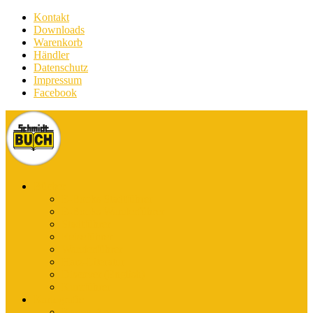
Kontakt
Downloads
Warenkorb
Händler
Datenschutz
Impressum
Facebook
Bücher
E-Books Stadtführer
E-Books Wanderführer
Stadtführer
Reiseführer
Wanderführer
Harz-Literatur
Discover (English)
Kurzführer
Kartografie
Karten-App