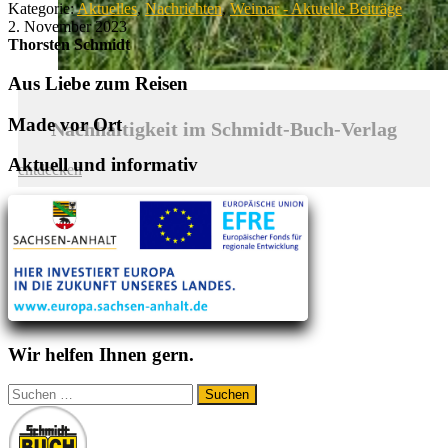
Kategorie:
Aktuelles
,
Nachrichten
,
Weimar - Aktuelle Beiträge
2. November 2023
Thorsten Schmidt
Aus Liebe zum Reisen
Made vor Ort
Nachhaltigkeit im Schmidt-Buch-Verlag
Aktuell und informativ
entdecken
Wir helfen Ihnen gern.
Suchen
nach: