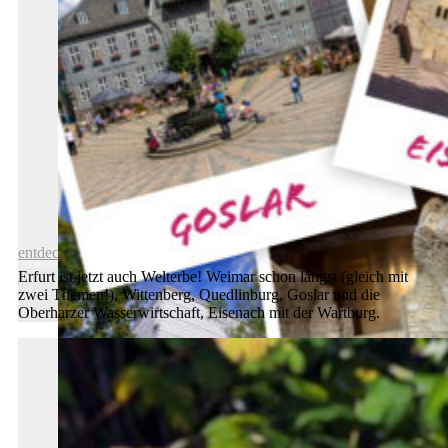
Haus „Hohe Pappeln“ geschlossen
entdecken
Erfurt ist jetzt auch Welterbe! Weimar schon längst (gleich mit
zwei Themen!), Wittenberg, Quedlinburg, Goslar und die
Oberharzer Wasserwirtschaft, Eisenach mit der Wartburg.