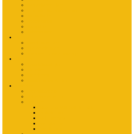
Wanderkarten Harz
Mountainbike-Karten Harz
Fahrradkarten
Freizeitkarten
Stadtpläne
Rubbelposter
Die App
KartoGuide Harz
App Anleitungen
Interview: Unsere neue App
Aktuelles
Neuerscheinungen
Aktuelles
Nachrichten
Ausstellungen-Archiv
Reiseziele
Erlebnisberichte
Deine Welterbe-Tour
Der Harz
Sagen und Märchen im Harz
Typisch Harz
Bad Harzburg
Wernigerode
Quedlinburg