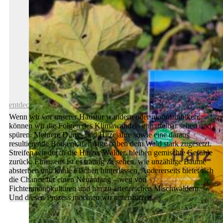
Geschenk-Idee: Eine Welterbe-Tour
entdecken
Wenn wir vor unserer Haustür wandern oder mountainbiken,
können wir die Folgen des Klimawandels unmittelbar sehen und
spüren. Mehrere Dürre- und Hitzejahre sowie eine daraus
resultierende Borkenkäferplage haben dem Wald stark zugesetzt.
Streifen wir durch die Harzer Wälder, bleiben gemischte Gefühle
zurück. Einerseits ist es traurig zu sehen, wie unzählige Bäume
absterben und kahle Flächen hinterlassen. Andererseits bietet sich
die Chance für einen Neuanfang – weg von
Fichtenmonokulturen und hin zu artenreichen Mischwäldern.
Und diesen Prozess möchten wir unterstützen.