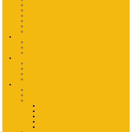
Wanderkarten Harz
Mountainbike-Karten Harz
Fahrradkarten
Freizeitkarten
Stadtpläne
Rubbelposter
Die App
KartoGuide Harz
App Anleitungen
Interview: Unsere neue App
Aktuelles
Neuerscheinungen
Aktuelles
Nachrichten
Ausstellungen-Archiv
Reiseziele
Erlebnisberichte
Deine Welterbe-Tour
Der Harz
Sagen und Märchen im Harz
Typisch Harz
Bad Harzburg
Wernigerode
Quedlinburg