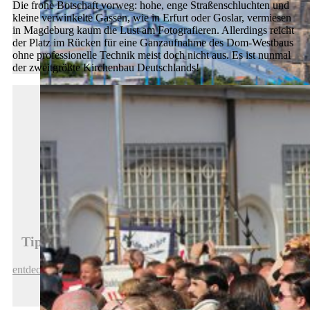
Die frohe Botschaft vorweg: hohe, enge Straßenschluchten und
kleine verwinkelte Gassen, wie in Erfurt oder Goslar, vermiesen
in Magdeburg kaum die Lust am Fotografieren. Allerdings reicht
der Platz im Rücken für eine Ganzaufnahme des Dom-Westbaus
ohne professionelle Technik meist doch nicht aus. Es ist nunmal
der zweitgrößte Kirchenbau Deutschlands!
Tipps für schöne Urlaubsfotos in Magdeburg
entdecken