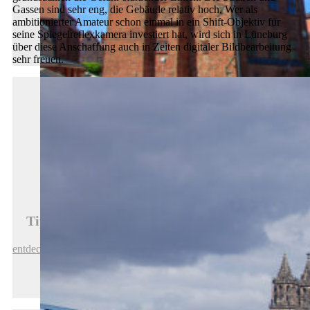
Gassen sind sehr eng, die Gebäude relativ hoch. Wer als
ambitionierter Amateur schon einmal in ein Shift-Objektiv für
seine Spiegelreflexkamera investiert hat, wird sich in Lüneburg
über diese Anschaffung auch in Zeiten digitaler Bildbearbeitung
sehr freuen.
Tipps für schöne Urlaubsfotos in Lüneburg
entdecken