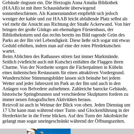
Gebäude ringsum ein. Die Herzogin Anna Amalia Bibliothek
(HAAB) ist mit ihrer Schausüdseite überwiegend
sonnenbeschienen. Als Kamerastandort empfiehlt sich jedoch
weniger der kahle und zur HAAB leicht abfallende Platz selbst als
viel mehr die Ansicht aus Richtung der Straße Ackerwand. Von hier
bringen der große Ginkgo am ehemaligen Fürstenhaus, der
Bibliotheksturm und das rechts bereits ins Bild ragende Grün des
Parks an der Ilm viel Lebendigkeit. Diese ließe sich sogar mit etwas
Geduld erhöhen, indem man auf eine der roten Pferdekutschen
wartet.
Beim Ablichten des Rathauses stören fast immer Marktstände.
Seitlich (vielleicht auch mit Kutsche) entfalten die Flaggen ihren
Charme. Von der Nordseite sorgen die Fächerpalmen in Kübeln
eines italienischen Restaurants für einen attraktiven Vordergrund.
Wunderschöne Stimmungsbilder lassen sich beinahe bei jedem
Wetter und jeder Jahreszeit im Park an der Ilm und auch in den
Anlagen von Belvedere aufnehmen. Zahlreiche barocke Gebäude,
historische Springbrunnen und verschiedene Skulpturen fordern zu
immer neuen fotografischen Aktivitäten heraus.
Reizvoll ist auch in Weimar der Blick von oben. Jeden Dienstag um
17 Uhr kann man während einer Turm- und Glockenführung in der
Herderkirche in die Ferne blicken. Auf den Turm der Jakobskirche
gelangt man sogar uneingeschränkt während der Öffnungszeiten.