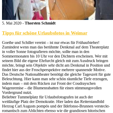
5. Mai 2020 -
Thorsten Schmidt
Tipps für schöne Urlaubsfotos in Weimar
Goethe und Schiller vereint – ist nur etwas für Frühaufsteher!
Zumindest wenn man das berühmte Denkmal auf dem Theaterplatz
in voller Sonne fotografieren möchte, sollte man in den
Sommermonaten bis 10 Uhr vor den Dichtern erscheinen. Wer mit
seinem Bild die eigene Ehrfurcht gleich mit zum Ausdruck bringen
möchte, bringt sein Objektiv sehr dicht am Denkmal in Position und
findet hier aus der Froschperspektive mehrere spannende Motive.
Das Deutsche Nationaltheater benötigt die gleiche Tageszeit für gute
Beleuchtung. Hier kann man sehr schön räumliche Tiefe erzeugen,
indem man – mit dem Rücken zur Front der Coudrayschen
Wagenremise – die Blumenrabatten für einen stimmungsvollen
Vordergrund nutzt.
Beliebter Tummelplatz für Urlaubsfotografen ist auch der
weitläufige Platz der Demokratie. Hier laden das Reiterstandbild
Herzog Carl Augusts pompös und der Ildefonso-Brunnen versteckt-
romantisch zum Ablichten ebenso wie die grandiosen hitorischen