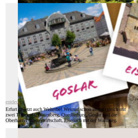
Haus „Hohe Pappeln“ geschlossen
entdecken
Erfurt ist jetzt auch Welterbe! Weimar schon längst (gleich mit
zwei Themen!), Wittenberg, Quedlinburg, Goslar und die
Oberharzer Wasserwirtschaft, Eisenach mit der Wartburg.