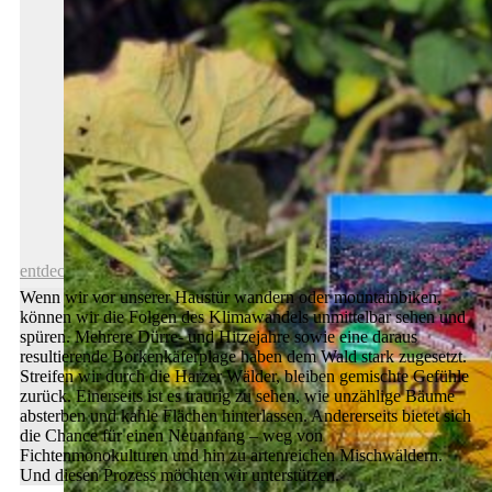
„Weimarer Kabarett“ eröffnet
entdecken
Wenn wir vor unserer Haustür wandern oder mountainbiken,
können wir die Folgen des Klimawandels unmittelbar sehen und
spüren. Mehrere Dürre- und Hitzejahre sowie eine daraus
resultierende Borkenkäferplage haben dem Wald stark zugesetzt.
Streifen wir durch die Harzer Wälder, bleiben gemischte Gefühle
zurück. Einerseits ist es traurig zu sehen, wie unzählige Bäume
absterben und kahle Flächen hinterlassen. Andererseits bietet sich
die Chance für einen Neuanfang – weg von
Fichtenmonokulturen und hin zu artenreichen Mischwäldern.
Und diesen Prozess möchten wir unterstützen.