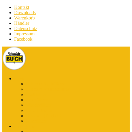
Kontakt
Downloads
Warenkorb
Händler
Datenschutz
Impressum
Facebook
Bücher
E-Books Stadtführer
E-Books Wanderführer
Stadtführer
Reiseführer
Wanderführer
Harz-Literatur
Discover (English)
Kurzführer
Kartografie
Karten-App