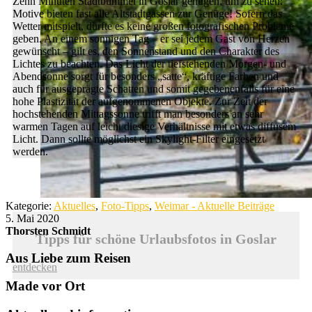
Zehn Minuten Stadtbummel in Goslar genügen, um zu sehen:
Motive bieten fast alle Altstadtgassen zur Genüge! Sofern das
Wetter mitspielt, dürfte es keine großen fotografischen Probleme
geben. An einem sonnigen Tag – er sei jedem Gast von Herzen
gewünscht – gilt es, den Sonnenstand und den Charakter des
Lichtes zu beachten. Das Licht der tiefstehenden Morgen- und
Abendsonne sorgt für besonders „satte“, kräftige Farben und
auch für ausgeprägte Schatten und somit gegebenenfalls für eine
hohe Plastizität der aufgenommenen Objekte. Zur Zeit der
hochstehenden Mittagssonne trifft man besonders an sehr
warmen Tagen auf leicht diesige Verhältnisse mit etwas diffusem
Licht. Dann sollte möglichst ein Skylight-Filter eingesetzt
werden.
Kategorie:
Aktuelles
,
Foto-Tipps
,
Weimar - Aktuelle Beiträge
5. Mai 2020
Thorsten Schmidt
Tipps für schöne Urlaubsfotos in Goslar
Aus Liebe zum Reisen
entdecken
Made vor Ort