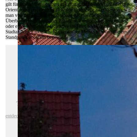
gilt für schöne Urlaubsfotos in Erfurt ganz besonders. Zur ersten
Orientierung empfiehlt es sich, den Petersberg zu erklimmen, wo
man von der Terrasse der Zitadelle aus einen weiträumigen
Überblick erhält. Dank der Panorama-Funktion am Smartphone
oder eines Weitwinkel-Objektivs sind hier wundervolle
Stadtansichten möglich. Kupferstecher Merian war von diesem
Standpunkt ebenfalls begeistert.
Tipps für schöne Urlaubsfotos in Erfurt
entdecken