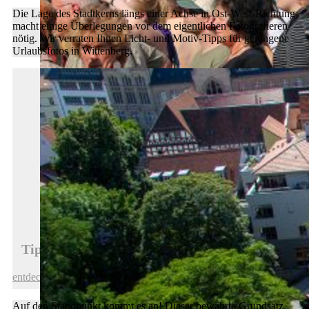
Die Lage des Stadtkerns längs einer Achse in Ost-West-Richtung
macht einige Überlegungen vor dem eigentlichen Fotografieren
nötig. Wir verraten Ihnen Licht- und Motiv-Tipps für gelungene
Urlaubsfotos in Wittenberg.
Tipps für schöne Urlaubsfotos in Wittenberg
entdecken
Auf den Standpunkt kommt es an! Dieser bewährte Grundsatz