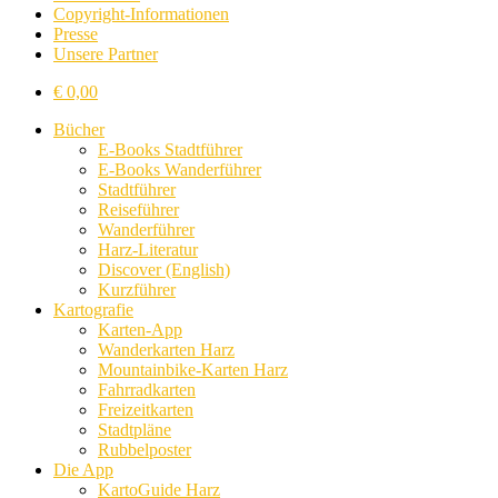
Copyright-Informationen
Presse
Unsere Partner
€
0,00
Bücher
E-Books Stadtführer
E-Books Wanderführer
Stadtführer
Reiseführer
Wanderführer
Harz-Literatur
Discover (English)
Kurzführer
Kartografie
Karten-App
Wanderkarten Harz
Mountainbike-Karten Harz
Fahrradkarten
Freizeitkarten
Stadtpläne
Rubbelposter
Die App
KartoGuide Harz