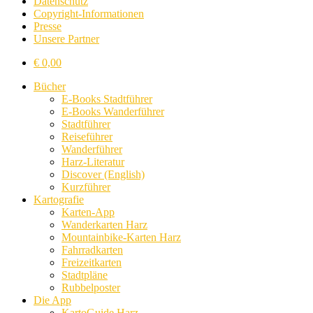
Datenschutz
Copyright-Informationen
Presse
Unsere Partner
€
0,00
Bücher
E-Books Stadtführer
E-Books Wanderführer
Stadtführer
Reiseführer
Wanderführer
Harz-Literatur
Discover (English)
Kurzführer
Kartografie
Karten-App
Wanderkarten Harz
Mountainbike-Karten Harz
Fahrradkarten
Freizeitkarten
Stadtpläne
Rubbelposter
Die App
KartoGuide Harz