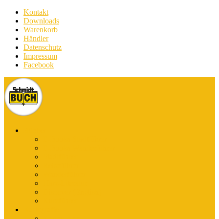
Kontakt
Downloads
Warenkorb
Händler
Datenschutz
Impressum
Facebook
Bücher
E-Books Stadtführer
E-Books Wanderführer
Stadtführer
Reiseführer
Wanderführer
Harz-Literatur
Discover (English)
Kurzführer
Kartografie
Karten-App