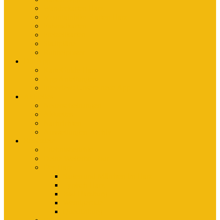
Wanderkarten Harz
Mountainbike-Karten Harz
Fahrradkarten
Freizeitkarten
Stadtpläne
Rubbelposter
Die App
KartoGuide Harz
App Anleitungen
Interview: Unsere neue App
Aktuelles
Neuerscheinungen
Aktuelles
Nachrichten
Ausstellungen-Archiv
Reiseziele
Erlebnisberichte
Deine Welterbe-Tour
Der Harz
Sagen und Märchen im Harz
Typisch Harz
Bad Harzburg
Wernigerode
Quedlinburg