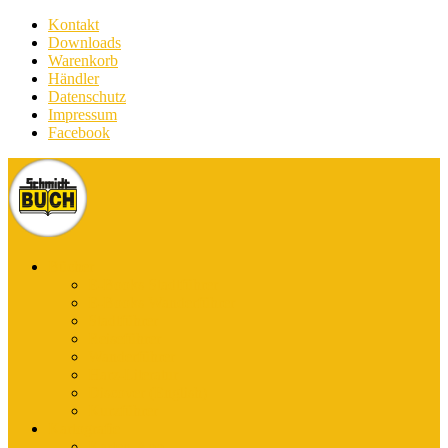
Kontakt
Downloads
Warenkorb
Händler
Datenschutz
Impressum
Facebook
Bücher
E-Books Stadtführer
E-Books Wanderführer
Stadtführer
Reiseführer
Wanderführer
Harz-Literatur
Discover (English)
Kurzführer
Kartografie
Karten-App