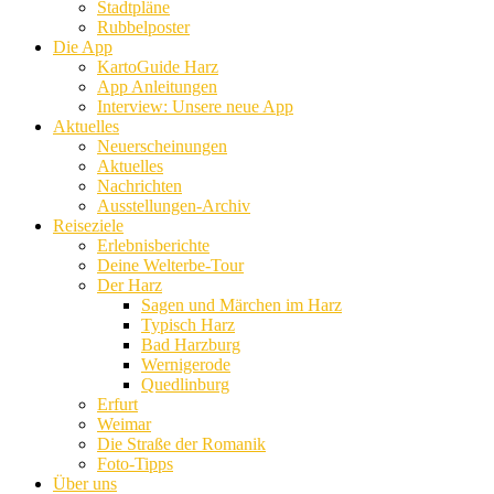
Stadtpläne
Rubbelposter
Die App
KartoGuide Harz
App Anleitungen
Interview: Unsere neue App
Aktuelles
Neuerscheinungen
Aktuelles
Nachrichten
Ausstellungen-Archiv
Reiseziele
Erlebnisberichte
Deine Welterbe-Tour
Der Harz
Sagen und Märchen im Harz
Typisch Harz
Bad Harzburg
Wernigerode
Quedlinburg
Erfurt
Weimar
Die Straße der Romanik
Foto-Tipps
Über uns