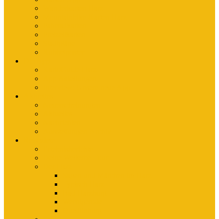
Wanderkarten Harz
Mountainbike-Karten Harz
Fahrradkarten
Freizeitkarten
Stadtpläne
Rubbelposter
Die App
KartoGuide Harz
App Anleitungen
Interview: Unsere neue App
Aktuelles
Neuerscheinungen
Aktuelles
Nachrichten
Ausstellungen-Archiv
Reiseziele
Erlebnisberichte
Deine Welterbe-Tour
Der Harz
Sagen und Märchen im Harz
Typisch Harz
Bad Harzburg
Wernigerode
Quedlinburg