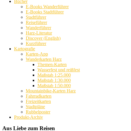
Bücher
E-Books Wanderführer
E-Books Stadtführer
Stadtführer
Reiseführer
Wanderführer
Harz-Literatur
Discover (English)
Kurzführer
Kartografie
Karten-App
Wanderkarten Harz
Themen-Karten
Wasserfest und reißfest
Maßstab 1:25.000
Maßstab 1:30.000
Maßstab 1:50.000
Mountainbike-Karten Harz
Fahrradkarten
Freizeitkarten
Stadtpläne
Rubbelposter
Produkt-Archiv
Aus Liebe zum Reisen