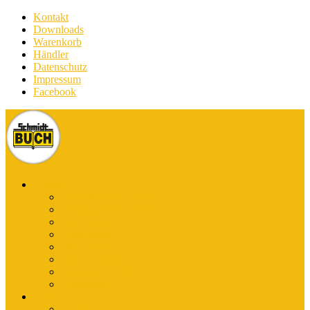
Kontakt
Downloads
Warenkorb
Händler
Datenschutz
Impressum
Facebook
Bücher
E-Books Stadtführer
E-Books Wanderführer
Stadtführer
Reiseführer
Wanderführer
Harz-Literatur
Discover (English)
Kurzführer
Kartografie
Karten-App