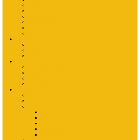
Wanderkarten Harz
Mountainbike-Karten Harz
Fahrradkarten
Freizeitkarten
Stadtpläne
Rubbelposter
Die App
KartoGuide Harz
App Anleitungen
Interview: Unsere neue App
Aktuelles
Neuerscheinungen
Aktuelles
Nachrichten
Ausstellungen-Archiv
Reiseziele
Erlebnisberichte
Deine Welterbe-Tour
Der Harz
Sagen und Märchen im Harz
Typisch Harz
Bad Harzburg
Wernigerode
Quedlinburg