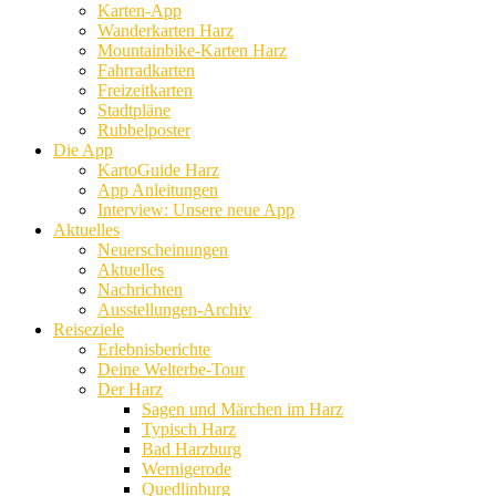
Karten-App
Wanderkarten Harz
Mountainbike-Karten Harz
Fahrradkarten
Freizeitkarten
Stadtpläne
Rubbelposter
Die App
KartoGuide Harz
App Anleitungen
Interview: Unsere neue App
Aktuelles
Neuerscheinungen
Aktuelles
Nachrichten
Ausstellungen-Archiv
Reiseziele
Erlebnisberichte
Deine Welterbe-Tour
Der Harz
Sagen und Märchen im Harz
Typisch Harz
Bad Harzburg
Wernigerode
Quedlinburg