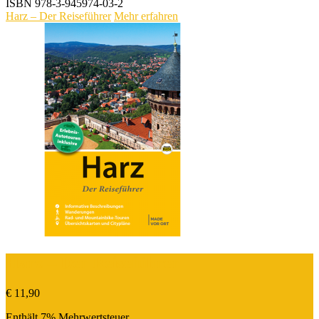
ISBN
978-3-945974-03-2
Harz – Der Reiseführer
Mehr erfahren
Harz – Der Reiseführer
€
11,90
Enthält 7% Mehrwertsteuer