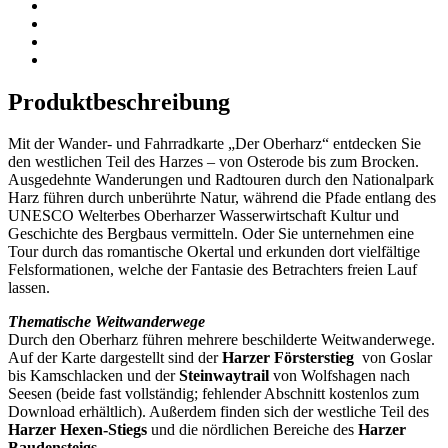
Produktbeschreibung
Mit der Wander- und Fahrradkarte „Der Oberharz“ entdecken Sie
den westlichen Teil des Harzes – von Osterode bis zum Brocken.
Ausgedehnte Wanderungen und Radtouren durch den Nationalpark
Harz führen durch unberührte Natur, während die Pfade entlang des
UNESCO Welterbes Oberharzer Wasserwirtschaft Kultur und
Geschichte des Bergbaus vermitteln.
Oder Sie unternehmen eine
Tour durch das romantische Okertal und
erkunden
dort vielfältige
Felsformationen, welche
der Fantasie des Betrachters freien Lauf
lassen
.
Thematische Weitwanderwege
Durch den Oberharz führen mehrere beschilderte Weitwanderwege.
Auf der Karte dargestellt sind der
Harzer Försterstieg
von Goslar
bis Kamschlacken und der
Steinwaytrail
von Wolfshagen nach
Seesen (beide fast vollständig; fehlender Abschnitt kostenlos zum
Download erhältlich). Außerdem finden sich der westliche Teil des
Harzer Hexen-Stiegs
und die nördlichen Bereiche des
Harzer
Baudensteigs
.