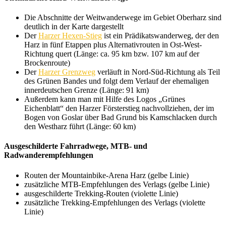
Die Abschnitte der Weitwanderwege im Gebiet Oberharz sind
deutlich in der Karte dargestellt
Der
Harzer Hexen-Stieg
ist ein Prädikatswanderweg, der den
Harz in fünf Etappen plus Alternativrouten in Ost-West-
Richtung quert (Länge: ca. 95 km bzw. 107 km auf der
Brockenroute)
Der
Harzer Grenzweg
verläuft in Nord-Süd-Richtung als Teil
des Grünen Bandes und folgt dem Verlauf der ehemaligen
innerdeutschen Grenze (Länge: 91 km)
Außerdem kann man mit Hilfe des Logos „Grünes
Eichenblatt“ den Harzer Försterstieg nachvollziehen, der im
Bogen von Goslar über Bad Grund bis Kamschlacken durch
den Westharz führt (Länge: 60 km)
Ausgeschilderte Fahrradwege, MTB- und
Radwanderempfehlungen
Routen der Mountainbike-Arena Harz (gelbe Linie)
zusätzliche MTB-Empfehlungen des Verlags (gelbe Linie)
ausgeschilderte Trekking-Routen (violette Linie)
zusätzliche Trekking-Empfehlungen des Verlags (violette
Linie)