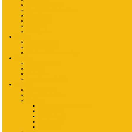
Wanderkarten Harz
Mountainbike-Karten Harz
Fahrradkarten
Freizeitkarten
Stadtpläne
Rubbelposter
Die App
KartoGuide Harz
App Anleitungen
Interview: Unsere neue App
Aktuelles
Neuerscheinungen
Aktuelles
Nachrichten
Ausstellungen-Archiv
Reiseziele
Erlebnisberichte
Deine Welterbe-Tour
Der Harz
Sagen und Märchen im Harz
Typisch Harz
Bad Harzburg
Wernigerode
Quedlinburg