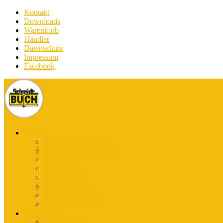
Kontakt
Downloads
Warenkorb
Händler
Datenschutz
Impressum
Facebook
Bücher
E-Books Stadtführer
E-Books Wanderführer
Stadtführer
Reiseführer
Wanderführer
Harz-Literatur
Discover (English)
Kurzführer
Kartografie
Karten-App