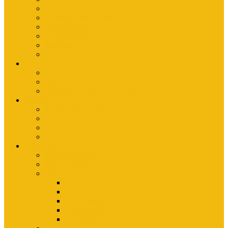
Wanderkarten Harz
Mountainbike-Karten Harz
Fahrradkarten
Freizeitkarten
Stadtpläne
Rubbelposter
Die App
KartoGuide Harz
App Anleitungen
Interview: Unsere neue App
Aktuelles
Neuerscheinungen
Aktuelles
Nachrichten
Ausstellungen-Archiv
Reiseziele
Erlebnisberichte
Deine Welterbe-Tour
Der Harz
Sagen und Märchen im Harz
Typisch Harz
Bad Harzburg
Wernigerode
Quedlinburg