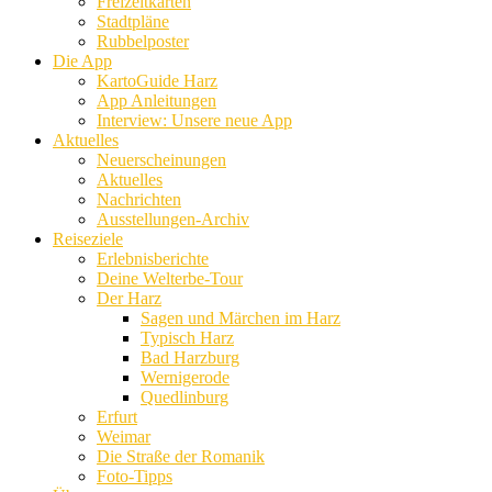
Freizeitkarten
Stadtpläne
Rubbelposter
Die App
KartoGuide Harz
App Anleitungen
Interview: Unsere neue App
Aktuelles
Neuerscheinungen
Aktuelles
Nachrichten
Ausstellungen-Archiv
Reiseziele
Erlebnisberichte
Deine Welterbe-Tour
Der Harz
Sagen und Märchen im Harz
Typisch Harz
Bad Harzburg
Wernigerode
Quedlinburg
Erfurt
Weimar
Die Straße der Romanik
Foto-Tipps