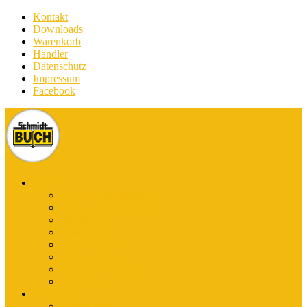
Kontakt
Downloads
Warenkorb
Händler
Datenschutz
Impressum
Facebook
Bücher
E-Books Stadtführer
E-Books Wanderführer
Stadtführer
Reiseführer
Wanderführer
Harz-Literatur
Discover (English)
Kurzführer
Kartografie
Karten-App