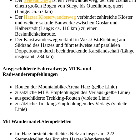
Der
Selketal-Stieg
ist ein Weitwanderweg, der den Ostharz in
einem großen Bogen von Stiege bis Quedlinburg quert
(Länge: ca. 67 km)
Der
Harzer Klosterwanderweg
verbindet zahlreiche Klöster
und weitere sakrale Bauwerke zwischen Goslar und
Halberstadt (Länge: ca. 116 km ) zu einer
Besinnlichkeitsroute.
Der Karstwanderweg verläuft in West-Ost-Richtung am
Südrand des Harzes und führt teilweise auf parallelen
Doppelrouten durch beeindruckende Karstlandschaft (Länge
insgesamt: 234 km)
Ausgeschilderte Fahrradwege, MTB- und
Radwanderempfehlungen
Routen der Mountainbike-Arena Harz (gelbe Linie)
zusätzliche MTB-Empfehlungen des Verlags (gelbe Linie)
ausgeschilderte Trekking-Routen (violette Linie)
zusätzliche Trekking-Empfehlungen des Verlags (violette
Linie)
Mit Wandernadel-Stempelstellen
Im Harz besteht ein dichtes Netz an insgesamt 222
Stempelstellen des Projekts Harzer Wandernadel