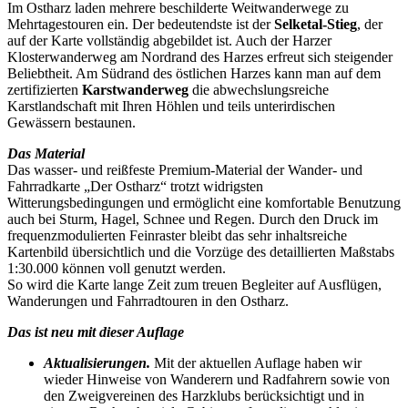
Im Ostharz laden mehrere beschilderte Weitwanderwege zu
Mehrtagestouren ein. Der bedeutendste ist der
Selketal-Stieg
, der
auf der Karte vollständig abgebildet ist. Auch der Harzer
Klosterwanderweg am Nordrand des Harzes erfreut sich steigender
Beliebtheit. Am Südrand des östlichen Harzes kann man auf dem
zertifizierten
Karstwanderweg
die abwechslungsreiche
Karstlandschaft mit Ihren Höhlen und teils unterirdischen
Gewässern bestaunen.
Das Material
Das wasser- und reißfeste Premium-Material der Wander- und
Fahrradkarte „Der Ostharz“ trotzt widrigsten
Witterungsbedingungen und ermöglicht eine komfortable Benutzung
auch bei Sturm, Hagel, Schnee und Regen. Durch den Druck im
frequenzmodulierten Feinraster bleibt das sehr inhaltsreiche
Kartenbild übersichtlich und die Vorzüge des detaillierten Maßstabs
1:30.000 können voll genutzt werden.
So wird die Karte lange Zeit zum treuen Begleiter auf Ausflügen,
Wanderungen und Fahrradtouren in den Ostharz.
Das ist neu mit dieser Auflage
Aktualisierungen.
Mit der aktuellen Auflage haben wir
wieder Hinweise von Wanderern und Radfahrern sowie von
den Zweigvereinen des Harzklubs berücksichtigt und in