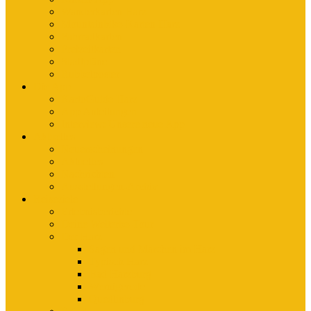
Wanderkarten Harz
Mountainbike-Karten Harz
Fahrradkarten
Freizeitkarten
Stadtpläne
Rubbelposter
Die App
KartoGuide Harz
App Anleitungen
Interview: Unsere neue App
Aktuelles
Neuerscheinungen
Aktuelles
Nachrichten
Ausstellungen-Archiv
Reiseziele
Erlebnisberichte
Deine Welterbe-Tour
Der Harz
Sagen und Märchen im Harz
Typisch Harz
Bad Harzburg
Wernigerode
Quedlinburg