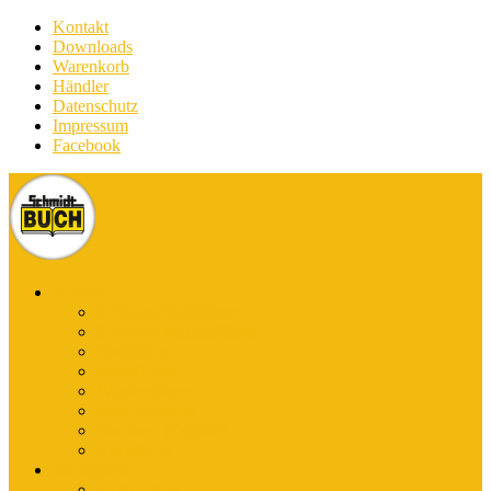
Kontakt
Downloads
Warenkorb
Händler
Datenschutz
Impressum
Facebook
Bücher
E-Books Stadtführer
E-Books Wanderführer
Stadtführer
Reiseführer
Wanderführer
Harz-Literatur
Discover (English)
Kurzführer
Kartografie
Karten-App