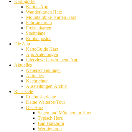
Kartografie
Karten-App
Wanderkarten Harz
Mountainbike-Karten Harz
Fahrradkarten
Freizeitkarten
Stadtpläne
Rubbelposter
Die App
KartoGuide Harz
App Anleitungen
Interview: Unsere neue App
Aktuelles
Neuerscheinungen
Aktuelles
Nachrichten
Ausstellungen-Archiv
Reiseziele
Erlebnisberichte
Deine Welterbe-Tour
Der Harz
Sagen und Märchen im Harz
Typisch Harz
Bad Harzburg
Wernigerode