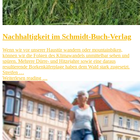
Nachhaltigkeit im Schmidt-Buch-Verlag
Wenn wir vor unserer Haustür wandern oder mountainbiken,
können wir die Folgen des Klimawandels unmittelbar sehen und
spüren. Mehrere Dürre- und Hitzejahre sowie eine daraus
resultierende Borkenkäferplage haben dem Wald stark zugesetzt.
Streifen …
Weiterlesen reading …