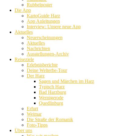
Rubbelposter
Die App
KartoGuide Harz
App Anleitungen
Interview: Unsere neue App
Aktuelles
Neuerscheinungen
Aktuelles
Nachrichten
Ausstellungen-Archiv
Reiseziele
Erlebnisberichte
Deine Welterbe-Tour
Der Harz
Sagen und Märchen im Harz
Typisch Harz
Bad Harzburg
Wernigerode
Quedlinburg
Erfurt
Weimar
Die Straße der Romanik
Foto-Tipps
Über uns
Was wir machen