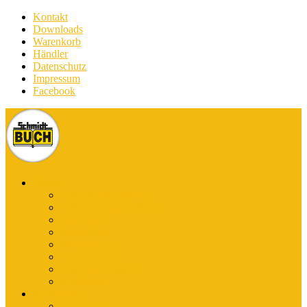
Kontakt
Downloads
Warenkorb
Händler
Datenschutz
Impressum
Facebook
Bücher
E-Books Stadtführer
E-Books Wanderführer
Stadtführer
Reiseführer
Wanderführer
Harz-Literatur
Discover (English)
Kurzführer
Kartografie
Karten-App