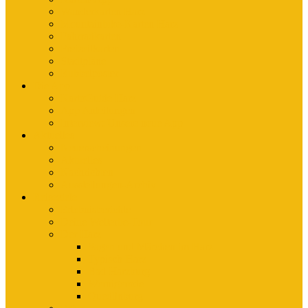
Wanderkarten Harz
Mountainbike-Karten Harz
Fahrradkarten
Freizeitkarten
Stadtpläne
Rubbelposter
Die App
KartoGuide Harz
App Anleitungen
Interview: Unsere neue App
Aktuelles
Neuerscheinungen
Aktuelles
Nachrichten
Ausstellungen-Archiv
Reiseziele
Erlebnisberichte
Deine Welterbe-Tour
Der Harz
Sagen und Märchen im Harz
Typisch Harz
Bad Harzburg
Wernigerode
Quedlinburg