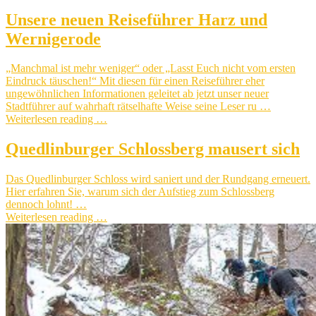
Unsere neuen Reiseführer Harz und
Wernigerode
„Manchmal ist mehr weniger“ oder „Lasst Euch nicht vom ersten
Eindruck täuschen!“ Mit diesen für einen Reiseführer eher
ungewöhnlichen Informationen geleitet ab jetzt unser neuer
Stadtführer auf wahrhaft rätselhafte Weise seine Leser ru …
Weiterlesen reading …
Quedlinburger Schlossberg mausert sich
Das Quedlinburger Schloss wird saniert und der Rundgang erneuert.
Hier erfahren Sie, warum sich der Aufstieg zum Schlossberg
dennoch lohnt! …
Weiterlesen reading …