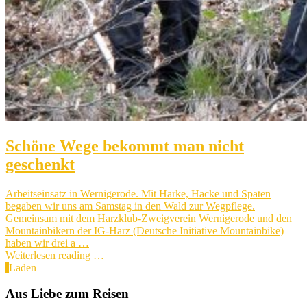
Schöne Wege bekommt man nicht
geschenkt
Arbeitseinsatz in Wernigerode. Mit Harke, Hacke und Spaten
begaben wir uns am Samstag in den Wald zur Wegpflege.
Gemeinsam mit dem Harzklub-Zweigverein Wernigerode und den
Mountainbikern der IG-Harz (Deutsche Initiative Mountainbike)
haben wir drei a …
Weiterlesen reading …
Laden
Aus Liebe zum Reisen