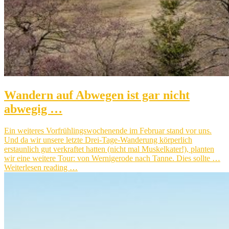
Wandern auf Abwegen ist gar nicht
abwegig …
Ein weiteres Vorfrühlingswochenende im Februar stand vor uns.
Und da wir unsere letzte Drei-Tage-Wanderung körperlich
erstaunlich gut verkraftet hatten (nicht mal Muskelkater!), planten
wir eine weitere Tour: von Wernigerode nach Tanne. Dies sollte …
Weiterlesen reading …