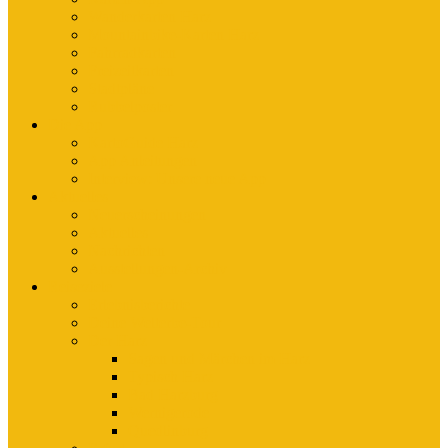
Wanderkarten Harz
Mountainbike-Karten Harz
Fahrradkarten
Freizeitkarten
Stadtpläne
Rubbelposter
Die App
KartoGuide Harz
App Anleitungen
Interview: Unsere neue App
Aktuelles
Neuerscheinungen
Aktuelles
Nachrichten
Ausstellungen-Archiv
Reiseziele
Erlebnisberichte
Deine Welterbe-Tour
Der Harz
Sagen und Märchen im Harz
Typisch Harz
Bad Harzburg
Wernigerode
Quedlinburg