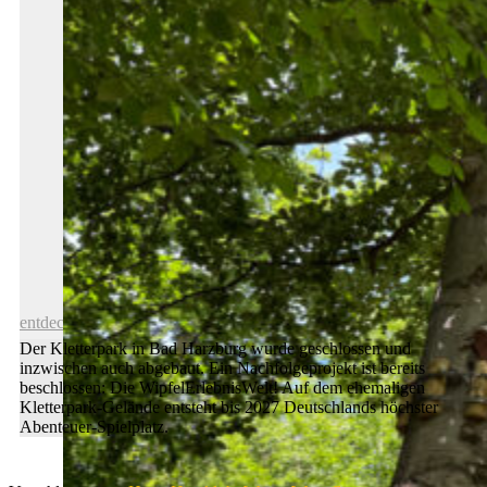
E-Book kontrolliert und aktualisiert
entdecken
Der Kletterpark in Bad Harzburg wurde geschlossen und
inzwischen auch abgebaut. Ein Nachfolgeprojekt ist bereits
beschlossen: Die WipfelErlebnisWelt! Auf dem ehemaligen
Kletterpark-Gelände entsteht bis 2027 Deutschlands höchster
Abenteuer-Spielplatz.