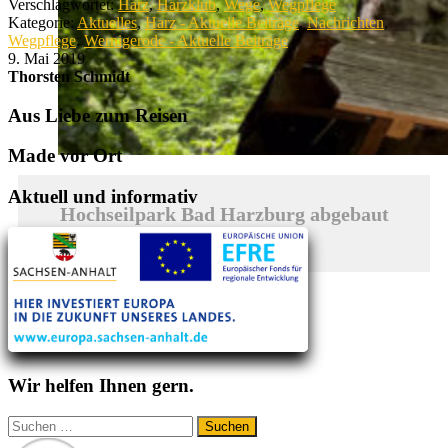
Verschlagwortet:
Harz
,
Harzklub
,
Wege
,
Wegpflege
Kategorie:
Aktuelles
,
Harz - Aktuelle Beiträge
,
Nachrichten
,
Wegpflege
,
Wernigerode - Aktuelle Beiträge
9. Mai 2019
Thorsten Schmidt
Aus Liebe zum Reisen
Made vor Ort
Aktuell und informativ
Hochseilpark Bad Harzburg abgebaut
entdecken
Wir helfen Ihnen gern.
Suchen
nach: