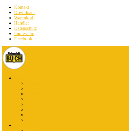
Kontakt
Downloads
Warenkorb
Händler
Datenschutz
Impressum
Facebook
Bücher
E-Books Stadtführer
E-Books Wanderführer
Stadtführer
Reiseführer
Wanderführer
Harz-Literatur
Discover (English)
Kurzführer
Kartografie
Karten-App