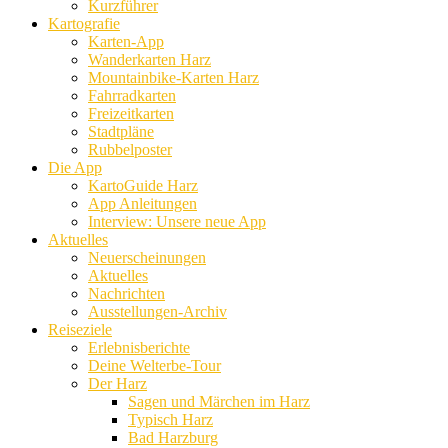
Kurzführer
Kartografie
Karten-App
Wanderkarten Harz
Mountainbike-Karten Harz
Fahrradkarten
Freizeitkarten
Stadtpläne
Rubbelposter
Die App
KartoGuide Harz
App Anleitungen
Interview: Unsere neue App
Aktuelles
Neuerscheinungen
Aktuelles
Nachrichten
Ausstellungen-Archiv
Reiseziele
Erlebnisberichte
Deine Welterbe-Tour
Der Harz
Sagen und Märchen im Harz
Typisch Harz
Bad Harzburg