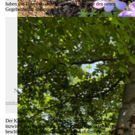
haben die Tourenverläufe geprüft und teilweise den neuen
Gegebenheiten angepasst.
Neue Auflage der Tourenkarte erschienen
entdecken
Der Kletterpark in Bad Harzburg wurde geschlossen und
inzwischen auch abgebaut. Ein Nachfolgeprojekt ist bereits
beschlossen: Die WipfelErlebnisWelt! Auf dem ehemaligen