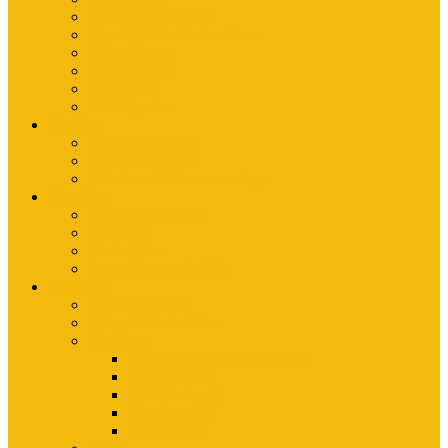
Wanderkarten Harz
Mountainbike-Karten Harz
Fahrradkarten
Freizeitkarten
Stadtpläne
Rubbelposter
Die App
KartoGuide Harz
App Anleitungen
Interview: Unsere neue App
Aktuelles
Neuerscheinungen
Aktuelles
Nachrichten
Ausstellungen-Archiv
Reiseziele
Erlebnisberichte
Deine Welterbe-Tour
Der Harz
Sagen und Märchen im Harz
Typisch Harz
Bad Harzburg
Wernigerode
Quedlinburg