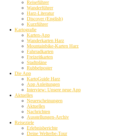
Reiseführer
Wanderführer
Harz-Literatur
Discover (English)
Kurzführer
Kartografie
Karten-App
Wanderkarten Harz
Mountainbike-Karten Harz
Fahrradkarten
Freizeitkarten
Stadtpläne
Rubbelposter
Die App
KartoGuide Harz
App Anleitungen
Interview: Unsere neue App
Aktuelles
Neuerscheinungen
Aktuelles
Nachrichten
Ausstellungen-Archiv
Reiseziele
Erlebnisberichte
Deine Welterbe-Tour