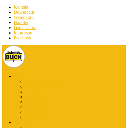
Kontakt
Downloads
Warenkorb
Händler
Datenschutz
Impressum
Facebook
Bücher
E-Books Stadtführer
E-Books Wanderführer
Stadtführer
Reiseführer
Wanderführer
Harz-Literatur
Discover (English)
Kurzführer
Kartografie
Karten-App