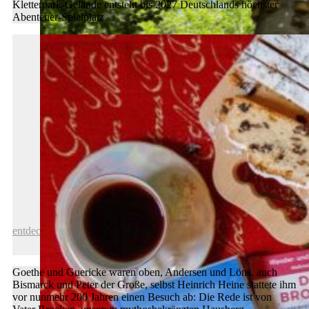
Kletterpark-Gelände entsteht bis 2027 Deutschlands höchster
Abenteuer-Spielplatz.
Hochseilpark Bad Harzburg abgebaut
entdecken
Goethe und Guericke waren oben, Andersen und Löns, auch
Bismarck und Peter der Große, selbst Heinrich Heine stattete ihm
vor nunmehr 200 Jahren einen Besuch ab: Die Rede ist von