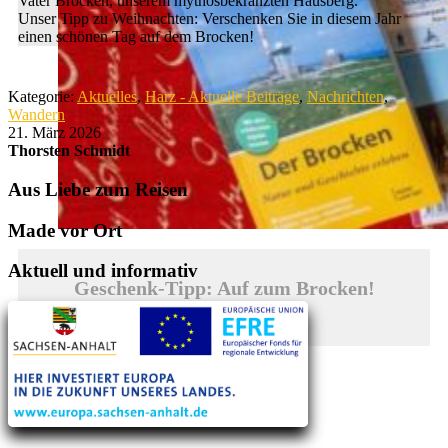
Vater Brocken, unserem mythosbekränzten Hausberg.
Unser Tipp zu Weihnachten: Verschenken Sie in diesem Jahr
einen schönen Tag auf dem Brocken!
Kategorie:
Aktuelles
,
Harz - Aktuelle Beiträge
,
Nachrichten
,
Wandern
21. März 2026
Thorsten Schmidt
Aus Liebe zum Reisen
Made vor Ort
Aktuell und informativ
Geschenk-Tipp: Auf zum Brocken!
entdecken