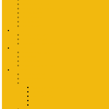
Wanderkarten Harz
Mountainbike-Karten Harz
Fahrradkarten
Freizeitkarten
Stadtpläne
Rubbelposter
Die App
KartoGuide Harz
App Anleitungen
Interview: Unsere neue App
Aktuelles
Neuerscheinungen
Aktuelles
Nachrichten
Ausstellungen-Archiv
Reiseziele
Erlebnisberichte
Deine Welterbe-Tour
Der Harz
Sagen und Märchen im Harz
Typisch Harz
Bad Harzburg
Wernigerode
Quedlinburg