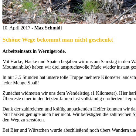
10. April 2017 -
Max Schmidt
Schöne Wege bekommt man nicht geschenkt
Arbeitseinsatz in Wernigerode.
Mit Harke, Hacke und Spaten begaben wir uns am Samstag in den Wa
Mountainbike) haben wir drei anspruchsvolle Pfade wieder instant ges
In nur 3,5 Stunden hat unsere tolle Truppe mehrere Kilometer landsch
jeder Menge Spaß!
Zunächst widmeten wir uns dem Wendelstieg (1 Kilometer). Hier harkt
Überreste einer in den letzten Jahren fast vollständig erodierten Tre
Dank der zahlreichen und kräftig anpackenden Helfer konnten wir d
Nur harken genügte auch hier nicht. Wir befestigten die zahlreichen
den Weg zu zerstören.
Bei Bier und Würstchen wurde abschließend noch übers Wandern und M