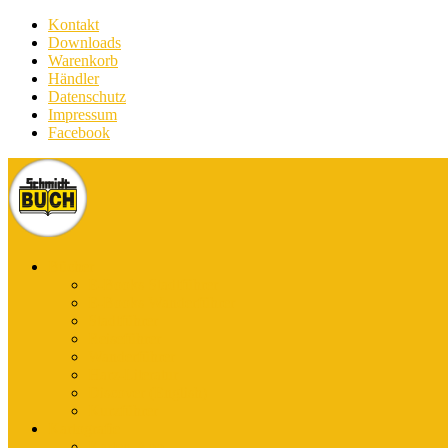
Kontakt
Downloads
Warenkorb
Händler
Datenschutz
Impressum
Facebook
Bücher
E-Books Stadtführer
E-Books Wanderführer
Stadtführer
Reiseführer
Wanderführer
Harz-Literatur
Discover (English)
Kurzführer
Kartografie
Karten-App