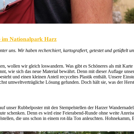
 im Nationalpark Harz
er uns. Wir haben recherchiert, kartografiert, getestet und getüftelt 
alten, wollen wir gleich loswandern. Was gibt es Schöneres als mit 
nt, wie sich das neue Material bewährt. Denn mit dieser Auflage unsere
steht und einen kleinen Anteil recyceltes Plastik enthält. Unsere Ein
chst umweltverträgliche Lösung gefunden. Doch hält sie, was der Herste
auf unser Rubbelposter mit den Stempelstellen der Harzer Wandernadel
eute schenken. Denn es wird eine Feierabend-Runde ohne weite Anreise
elstellen, die uns schon in einem rot-lila Ton anleuchten. Hohnekamm