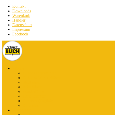
Kontakt
Downloads
Warenkorb
Händler
Datenschutz
Impressum
Facebook
Bücher
E-Books Stadtführer
E-Books Wanderführer
Stadtführer
Reiseführer
Wanderführer
Harz-Literatur
Discover (English)
Kurzführer
Kartografie
Karten-App