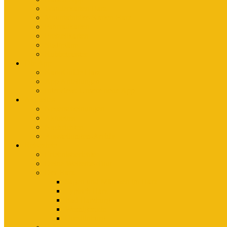
Wanderkarten Harz
Mountainbike-Karten Harz
Fahrradkarten
Freizeitkarten
Stadtpläne
Rubbelposter
Die App
KartoGuide Harz
App Anleitungen
Interview: Unsere neue App
Aktuelles
Neuerscheinungen
Aktuelles
Nachrichten
Ausstellungen-Archiv
Reiseziele
Erlebnisberichte
Deine Welterbe-Tour
Der Harz
Sagen und Märchen im Harz
Typisch Harz
Bad Harzburg
Wernigerode
Quedlinburg