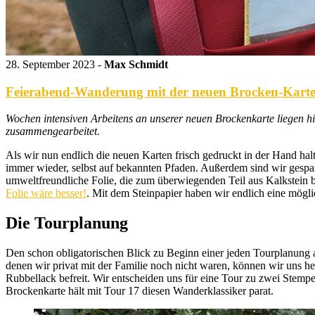
28. September 2023 -
Max Schmidt
Feierabend-Wanderung mit der neuen Brocken-Karte
Wochen intensiven Arbeitens an unserer neuen Brockenkarte liegen hint
zusammengearbeitet.
Als wir nun endlich die neuen Karten frisch gedruckt in der Hand h
immer wieder, selbst auf bekannten Pfaden. Außerdem sind wir gespan
umweltfreundliche Folie, die zum überwiegenden Teil aus Kalkstein be
Folie wäre besser!
. Mit dem Steinpapier haben wir endlich eine mögli
Die Tourplanung
Den schon obligatorischen Blick zu Beginn einer jeden Tourplanung 
denen wir privat mit der Familie noch nicht waren, können wir uns h
Rubbellack befreit. Wir entscheiden uns für eine Tour zu zwei Stemp
Brockenkarte hält mit Tour 17 diesen Wanderklassiker parat.