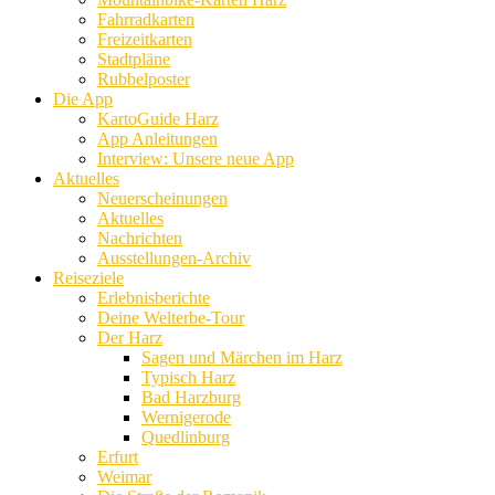
Fahrradkarten
Freizeitkarten
Stadtpläne
Rubbelposter
Die App
KartoGuide Harz
App Anleitungen
Interview: Unsere neue App
Aktuelles
Neuerscheinungen
Aktuelles
Nachrichten
Ausstellungen-Archiv
Reiseziele
Erlebnisberichte
Deine Welterbe-Tour
Der Harz
Sagen und Märchen im Harz
Typisch Harz
Bad Harzburg
Wernigerode
Quedlinburg
Erfurt
Weimar