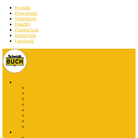
Kontakt
Downloads
Warenkorb
Händler
Datenschutz
Impressum
Facebook
Bücher
E-Books Stadtführer
E-Books Wanderführer
Stadtführer
Reiseführer
Wanderführer
Harz-Literatur
Discover (English)
Kurzführer
Kartografie
Karten-App