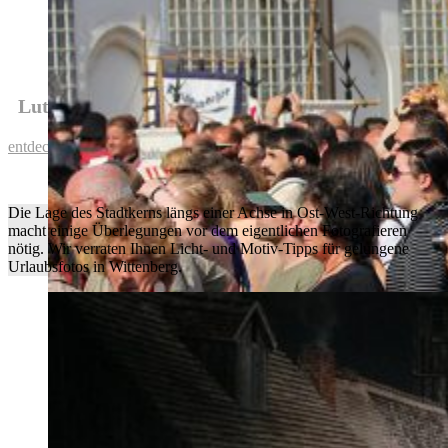
Lutherhaus wegen Umbaus bis 2027 geschlossen
entdecken
Die Lage des Stadtkerns längs einer Achse in Ost-West-Richtung
macht einige Überlegungen vor dem eigentlichen Fotografieren
nötig. Wir verraten Ihnen Licht- und Motiv-Tipps für gelungene
Urlaubsfotos in Wittenberg.