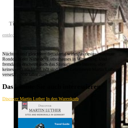
Tipps für schöne Urlaubsfotos in Wittenberg
entdecken
Nüchtern und gleichsam fremdartig wirkt das riesige, weinrote
Rondell in der Nähe des Lutherhauses in Wittenberg. Und
fremdartig erscheint auch das Szenarium im Inneren, aber
keineswegs nüchtern! Wir sind in die Lebenswelt Martin Luthers
versetzt – 500 Jahre zurück!
Das könnte Sie auch interessieren
Discover Martin Luther
In den Warenkorb