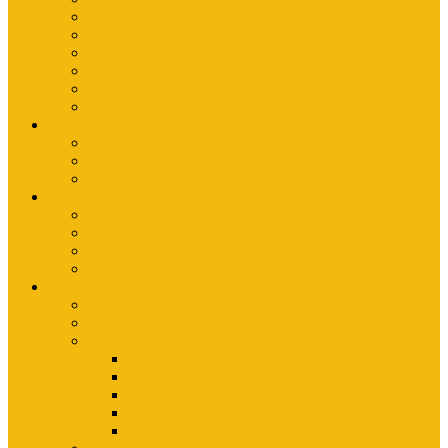
Wanderkarten Harz
Mountainbike-Karten Harz
Fahrradkarten
Freizeitkarten
Stadtpläne
Rubbelposter
Die App
KartoGuide Harz
App Anleitungen
Interview: Unsere neue App
Aktuelles
Neuerscheinungen
Aktuelles
Nachrichten
Ausstellungen-Archiv
Reiseziele
Erlebnisberichte
Deine Welterbe-Tour
Der Harz
Sagen und Märchen im Harz
Typisch Harz
Bad Harzburg
Wernigerode
Quedlinburg