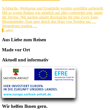
Schläuche, Werkzeug und Ersatzteile werden sorgfältig aufgeteilt.
Mit so wenig Ballast wie möglich auf alles vorbereitet sein, lautet
die Devise. Wir packen unsere Rucksäcke für eine Zwei-Tage-
Mountainbike-Tour quer durch den Harz von Norden nac …
Weiterlesen reading …
Laden
Aus Liebe zum Reisen
Made vor Ort
Aktuell und informativ
Wir helfen Ihnen gern.