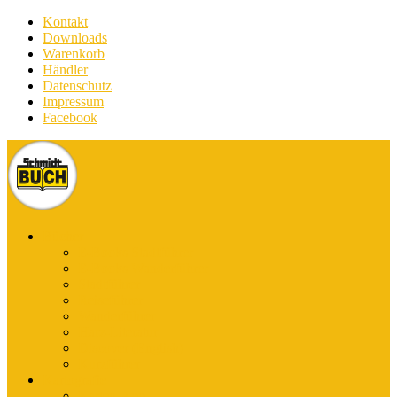
Kontakt
Downloads
Warenkorb
Händler
Datenschutz
Impressum
Facebook
Bücher
E-Books Stadtführer
E-Books Wanderführer
Stadtführer
Reiseführer
Wanderführer
Harz-Literatur
Discover (English)
Kurzführer
Kartografie
Karten-App