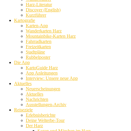
Harz-Literatur
Discover (English)
Kurzführer
Kartografie
Karten-App
Wanderkarten Harz
Mountainbike-Karten Harz
Fahrradkarten
Freizeitkarten
Stadtpläne
Rubbelposter
Die App
KartoGuide Harz
App Anleitungen
Interview: Unsere neue App
Aktuelles
Neuerscheinungen
Aktuelles
Nachrichten
Ausstellungen-Archiv
Reiseziele
Erlebnisberichte
Deine Welterbe-Tour
Der Harz
Sagen und Märchen im Harz