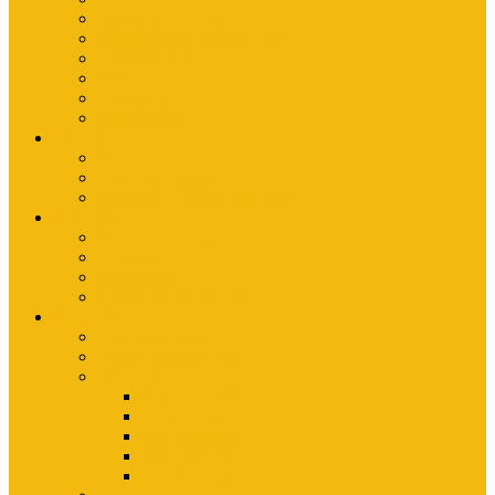
Wanderkarten Harz
Mountainbike-Karten Harz
Fahrradkarten
Freizeitkarten
Stadtpläne
Rubbelposter
Die App
KartoGuide Harz
App Anleitungen
Interview: Unsere neue App
Aktuelles
Neuerscheinungen
Aktuelles
Nachrichten
Ausstellungen-Archiv
Reiseziele
Erlebnisberichte
Deine Welterbe-Tour
Der Harz
Sagen und Märchen im Harz
Typisch Harz
Bad Harzburg
Wernigerode
Quedlinburg