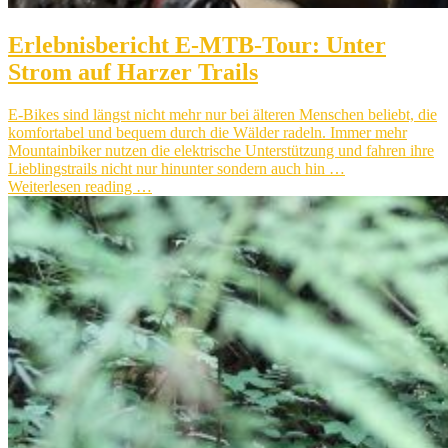
Erlebnisbericht E-MTB-Tour: Unter
Strom auf Harzer Trails
E-Bikes sind längst nicht mehr nur bei älteren Menschen beliebt, die
komfortabel und bequem durch die Wälder radeln. Immer mehr
Mountainbiker nutzen die elektrische Unterstützung und fahren ihre
Lieblingstrails nicht nur hinunter sondern auch hin …
Weiterlesen reading …