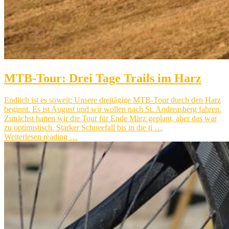
MTB-Tour: Drei Tage Trails im Harz
Endlich ist es soweit: Unsere dreitägige MTB-Tour durch den Harz
beginnt. Es ist August und wir wollen nach St. Andreasberg fahren.
Zunächst hatten wir die Tour für Ende März geplant, aber das war
zu optimistisch. Starker Schneefall bis in die ti …
Weiterlesen reading …