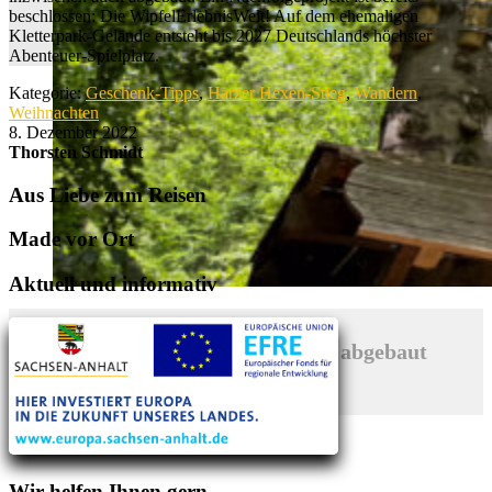
beschlossen: Die WipfelErlebnisWelt! Auf dem ehemaligen
Kletterpark-Gelände entsteht bis 2027 Deutschlands höchster
Abenteuer-Spielplatz.
Kategorie:
Geschenk-Tipps
,
Harzer Hexen-Stieg
,
Wandern
,
Weihnachten
8. Dezember 2022
Thorsten Schmidt
Aus Liebe zum Reisen
Made vor Ort
Aktuell und informativ
Hochseilpark Bad Harzburg abgebaut
entdecken
Wir helfen Ihnen gern.