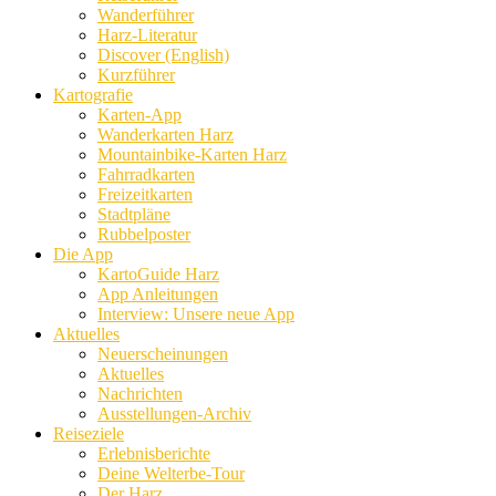
Wanderführer
Harz-Literatur
Discover (English)
Kurzführer
Kartografie
Karten-App
Wanderkarten Harz
Mountainbike-Karten Harz
Fahrradkarten
Freizeitkarten
Stadtpläne
Rubbelposter
Die App
KartoGuide Harz
App Anleitungen
Interview: Unsere neue App
Aktuelles
Neuerscheinungen
Aktuelles
Nachrichten
Ausstellungen-Archiv
Reiseziele
Erlebnisberichte
Deine Welterbe-Tour
Der Harz