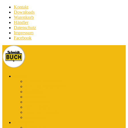
Kontakt
Downloads
Warenkorb
Händler
Datenschutz
Impressum
Facebook
Bücher
E-Books Stadtführer
E-Books Wanderführer
Stadtführer
Reiseführer
Wanderführer
Harz-Literatur
Discover (English)
Kurzführer
Kartografie
Karten-App