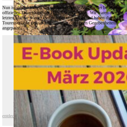
Nun ist sie erschienen, die nunmehr sechste Auflage der beliebten
offiziellen Tourenkarte der Harzer Wandernadel. Wir waren die
letzten Monate wieder viel draußen unterwegs und haben die
Tourenverläufe geprüft und teilweise den neuen Gegebenheiten
angepasst.
Neue Auflage der Tourenkarte erschienen
entdecken