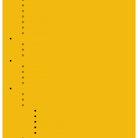
Wanderkarten Harz
Mountainbike-Karten Harz
Fahrradkarten
Freizeitkarten
Stadtpläne
Rubbelposter
Die App
KartoGuide Harz
App Anleitungen
Interview: Unsere neue App
Aktuelles
Neuerscheinungen
Aktuelles
Nachrichten
Ausstellungen-Archiv
Reiseziele
Erlebnisberichte
Deine Welterbe-Tour
Der Harz
Sagen und Märchen im Harz
Typisch Harz
Bad Harzburg
Wernigerode
Quedlinburg