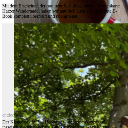
Mit dem Erscheinen der nunmehr 6. Auflage unserer Tourenkarte
Harzer Wandernadel haben wir natürlich auch das integrierte E-
Book komplett überprüft und überarbeitet.
E-Book kontrolliert und aktualisiert
entdecken
Der Kletterpark in Bad Harzburg wurde geschlossen und
inzwischen auch abgebaut. Ein Nachfolgeprojekt ist bereits