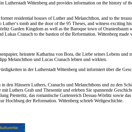
 in Lutherstadt Wittenberg and provides information on the history of the
 former residential houses of Luther and Melanchthon, and to the treas
o Luther‘s tomb and the door of the 95 Theses, and witness exciting hist
rlitz Garden Kingdom as well as the Baroque town of Oranienbaum wi
d Lukas Cranach to the bastion of the Reformation. Wittenberg made w
esenpapier, heiratete Katharina von Bora, die Liebe seines Lebens und 
hilipp Melanchthon und Lucas Cranach lebten und wirkten.
ürdigkeiten in der Lutherstadt Wittenberg und informiert über die Gesc
n in den Häusern Luthers, Cranachs und Melanchthons und zu den Schät
e mit Luthers Grab und Thesentür und erleben Sie spannende Geschich
ung Piesteritz, das romantische Gartenreich Dessau-Wörlitz sowie da
r Hochburg der Reformation. Wittenberg schrieb Weltgeschichte.