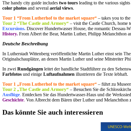
The handy city guide includes
two tours
leading to the various sights
color photos
and several
aerial views
.
Tour 1 “From Lutherhof to the market square“
– takes you to the
Tour 2 “The Castle and Armory“
– visit the Castle Church, home t
Excursions.
Discover Hundertwasser House, the romantic Dessau-Wö
History.
From Albert the Bear, Martin Luther, Philipp Melanchthon an
Deutsche Beschreibung
In Lutherstadt Wittenberg veröffentlichte Martin Luther einst sein Th
Originalschauplätze, an denen Martin Luther und seine Mitstreiter P
In zwei
Rundgängen
leitet der handliche Stadtführer zu den Sehensw
Farbfotos
und einige
Luftaufnahmen
illustrieren die Texte lebhaft.
Tour 1 „From Lutherhof to the market square“
– führt zu Musee
Tour 2 „The Castle and Armory“
– Besuchen Sie die Schlosskirch
Ausflüge
.
Entdecken Sie das Hundertwasser-Haus und die Werkssiedl
Geschichte
.
Von Albrecht dem Bären über Luther und Melanchthon zu
Das könnte Sie auch interessieren