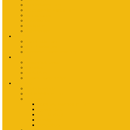
Wanderkarten Harz
Mountainbike-Karten Harz
Fahrradkarten
Freizeitkarten
Stadtpläne
Rubbelposter
Die App
KartoGuide Harz
App Anleitungen
Interview: Unsere neue App
Aktuelles
Neuerscheinungen
Aktuelles
Nachrichten
Ausstellungen-Archiv
Reiseziele
Erlebnisberichte
Deine Welterbe-Tour
Der Harz
Sagen und Märchen im Harz
Typisch Harz
Bad Harzburg
Wernigerode
Quedlinburg