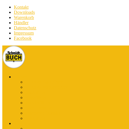
Kontakt
Downloads
Warenkorb
Händler
Datenschutz
Impressum
Facebook
Bücher
E-Books Stadtführer
E-Books Wanderführer
Stadtführer
Reiseführer
Wanderführer
Harz-Literatur
Discover (English)
Kurzführer
Kartografie
Karten-App