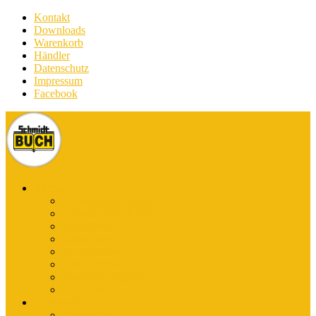
Kontakt
Downloads
Warenkorb
Händler
Datenschutz
Impressum
Facebook
Bücher
E-Books Stadtführer
E-Books Wanderführer
Stadtführer
Reiseführer
Wanderführer
Harz-Literatur
Discover (English)
Kurzführer
Kartografie
Karten-App