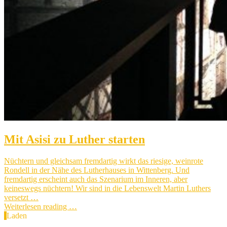
Mit Asisi zu Luther starten
Nüchtern und gleichsam fremdartig wirkt das riesige, weinrote
Rondell in der Nähe des Lutherhauses in Wittenberg. Und
fremdartig erscheint auch das Szenarium im Inneren, aber
keineswegs nüchtern! Wir sind in die Lebenswelt Martin Luthers
versetzt …
Weiterlesen reading …
Laden