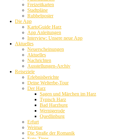
Freizeitkarten
Stadtpläne
Rubbelposter
Die App
KartoGuide Harz
App Anleitungen
Interview: Unsere neue App
Aktuelles
Neuerscheinungen
Aktuelles
Nachrichten
Ausstellungen-Archiv
Reiseziele
Erlebnisberichte
Deine Welterbe-Tour
Der Harz
Sagen und Märchen im Harz
Typisch Harz
Bad Harzburg
Wernigerode
Quedlinburg
Erfurt
Weimar
Die Straße der Romanik
Foto-Tipps