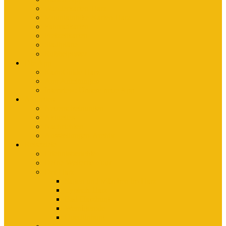
Wanderkarten Harz
Mountainbike-Karten Harz
Fahrradkarten
Freizeitkarten
Stadtpläne
Rubbelposter
Die App
KartoGuide Harz
App Anleitungen
Interview: Unsere neue App
Aktuelles
Neuerscheinungen
Aktuelles
Nachrichten
Ausstellungen-Archiv
Reiseziele
Erlebnisberichte
Deine Welterbe-Tour
Der Harz
Sagen und Märchen im Harz
Typisch Harz
Bad Harzburg
Wernigerode
Quedlinburg