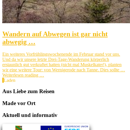
Wandern auf Abwegen ist gar nicht
abwegig …
Ein weiteres Vorfrühlingswochenende im Februar stand vor uns.
Und da wir unsere letzte Drei-Tage-Wanderung körperlich
erstaunlich gut verkraftet hatten (nicht mal Muskelkater!), planten
wir eine weitere Tour: von Wernigerode nach Tanne. Dies sollte …
Weiterlesen reading …
Laden
Aus Liebe zum Reisen
Made vor Ort
Aktuell und informativ