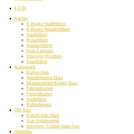
€
0,00
Bücher
E-Books Stadtführer
E-Books Wanderführer
Stadtführer
Reiseführer
Wanderführer
Harz-Literatur
Discover (English)
Kurzführer
Kartografie
Karten-App
Wanderkarten Harz
Mountainbike-Karten Harz
Fahrradkarten
Freizeitkarten
Stadtpläne
Rubbelposter
Die App
KartoGuide Harz
App Anleitungen
Interview: Unsere neue App
Aktuelles