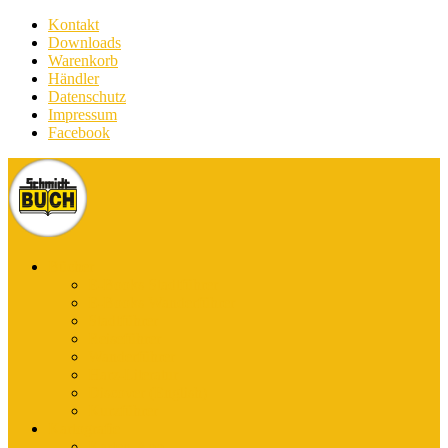
Kontakt
Downloads
Warenkorb
Händler
Datenschutz
Impressum
Facebook
Bücher
E-Books Stadtführer
E-Books Wanderführer
Stadtführer
Reiseführer
Wanderführer
Harz-Literatur
Discover (English)
Kurzführer
Kartografie
Karten-App