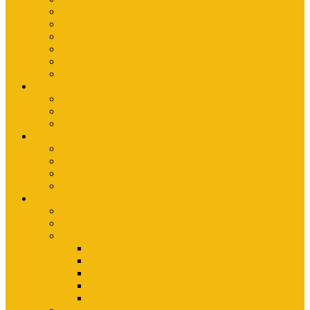
Wanderkarten Harz
Mountainbike-Karten Harz
Fahrradkarten
Freizeitkarten
Stadtpläne
Rubbelposter
Die App
KartoGuide Harz
App Anleitungen
Interview: Unsere neue App
Aktuelles
Neuerscheinungen
Aktuelles
Nachrichten
Ausstellungen-Archiv
Reiseziele
Erlebnisberichte
Deine Welterbe-Tour
Der Harz
Sagen und Märchen im Harz
Typisch Harz
Bad Harzburg
Wernigerode
Quedlinburg