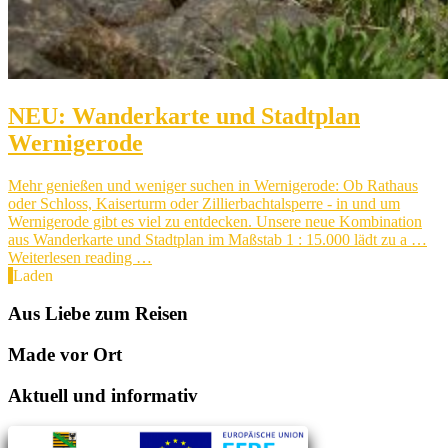
NEU: Wanderkarte und Stadtplan
Wernigerode
Mehr genießen und weniger suchen in Wernigerode: Ob Rathaus
oder Schloss, Kaiserturm oder Zillierbachtalsperre - in und um
Wernigerode gibt es viel zu entdecken. Unsere neue Kombination
aus Wanderkarte und Stadtplan im Maßstab 1 : 15.000 lädt zu a …
Weiterlesen reading …
Laden
Aus Liebe zum Reisen
Made vor Ort
Aktuell und informativ