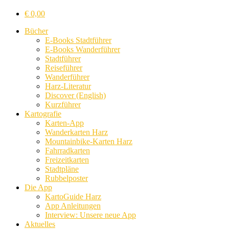
€
0,00
Bücher
E-Books Stadtführer
E-Books Wanderführer
Stadtführer
Reiseführer
Wanderführer
Harz-Literatur
Discover (English)
Kurzführer
Kartografie
Karten-App
Wanderkarten Harz
Mountainbike-Karten Harz
Fahrradkarten
Freizeitkarten
Stadtpläne
Rubbelposter
Die App
KartoGuide Harz
App Anleitungen
Interview: Unsere neue App
Aktuelles