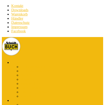
Kontakt
Downloads
Warenkorb
Händler
Datenschutz
Impressum
Facebook
Bücher
E-Books Stadtführer
E-Books Wanderführer
Stadtführer
Reiseführer
Wanderführer
Harz-Literatur
Discover (English)
Kurzführer
Kartografie
Karten-App