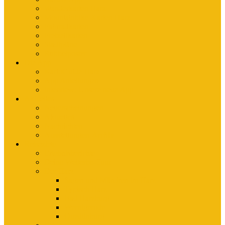
Wanderkarten Harz
Mountainbike-Karten Harz
Fahrradkarten
Freizeitkarten
Stadtpläne
Rubbelposter
Die App
KartoGuide Harz
App Anleitungen
Interview: Unsere neue App
Aktuelles
Neuerscheinungen
Aktuelles
Nachrichten
Ausstellungen-Archiv
Reiseziele
Erlebnisberichte
Deine Welterbe-Tour
Der Harz
Sagen und Märchen im Harz
Typisch Harz
Bad Harzburg
Wernigerode
Quedlinburg