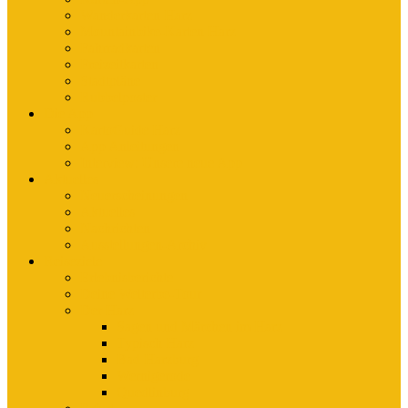
Wanderkarten Harz
Mountainbike-Karten Harz
Fahrradkarten
Freizeitkarten
Stadtpläne
Rubbelposter
Die App
KartoGuide Harz
App Anleitungen
Interview: Unsere neue App
Aktuelles
Neuerscheinungen
Aktuelles
Nachrichten
Ausstellungen-Archiv
Reiseziele
Erlebnisberichte
Deine Welterbe-Tour
Der Harz
Sagen und Märchen im Harz
Typisch Harz
Bad Harzburg
Wernigerode
Quedlinburg