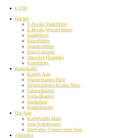
€
0,00
Bücher
E-Books Stadtführer
E-Books Wanderführer
Stadtführer
Reiseführer
Wanderführer
Harz-Literatur
Discover (English)
Kurzführer
Kartografie
Karten-App
Wanderkarten Harz
Mountainbike-Karten Harz
Fahrradkarten
Freizeitkarten
Stadtpläne
Rubbelposter
Die App
KartoGuide Harz
App Anleitungen
Interview: Unsere neue App
Aktuelles