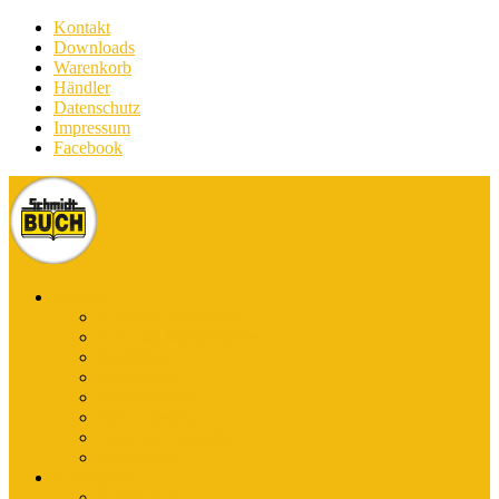
Kontakt
Downloads
Warenkorb
Händler
Datenschutz
Impressum
Facebook
Bücher
E-Books Stadtführer
E-Books Wanderführer
Stadtführer
Reiseführer
Wanderführer
Harz-Literatur
Discover (English)
Kurzführer
Kartografie
Karten-App