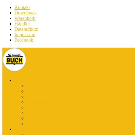
Kontakt
Downloads
Warenkorb
Händler
Datenschutz
Impressum
Facebook
Bücher
E-Books Stadtführer
E-Books Wanderführer
Stadtführer
Reiseführer
Wanderführer
Harz-Literatur
Discover (English)
Kurzführer
Kartografie
Karten-App