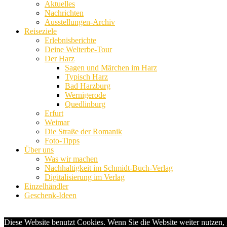
Aktuelles
Nachrichten
Ausstellungen-Archiv
Reiseziele
Erlebnisberichte
Deine Welterbe-Tour
Der Harz
Sagen und Märchen im Harz
Typisch Harz
Bad Harzburg
Wernigerode
Quedlinburg
Erfurt
Weimar
Die Straße der Romanik
Foto-Tipps
Über uns
Was wir machen
Nachhaltigkeit im Schmidt-Buch-Verlag
Digitalisierung im Verlag
Einzelhändler
Geschenk-Ideen
Diese Website benutzt Cookies. Wenn Sie die Website weiter nutzen,