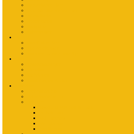
Wanderkarten Harz
Mountainbike-Karten Harz
Fahrradkarten
Freizeitkarten
Stadtpläne
Rubbelposter
Die App
KartoGuide Harz
App Anleitungen
Interview: Unsere neue App
Aktuelles
Neuerscheinungen
Aktuelles
Nachrichten
Ausstellungen-Archiv
Reiseziele
Erlebnisberichte
Deine Welterbe-Tour
Der Harz
Sagen und Märchen im Harz
Typisch Harz
Bad Harzburg
Wernigerode
Quedlinburg