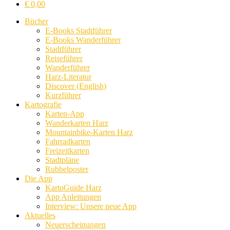
€
0,00
Bücher
E-Books Stadtführer
E-Books Wanderführer
Stadtführer
Reiseführer
Wanderführer
Harz-Literatur
Discover (English)
Kurzführer
Kartografie
Karten-App
Wanderkarten Harz
Mountainbike-Karten Harz
Fahrradkarten
Freizeitkarten
Stadtpläne
Rubbelposter
Die App
KartoGuide Harz
App Anleitungen
Interview: Unsere neue App
Aktuelles
Neuerscheinungen