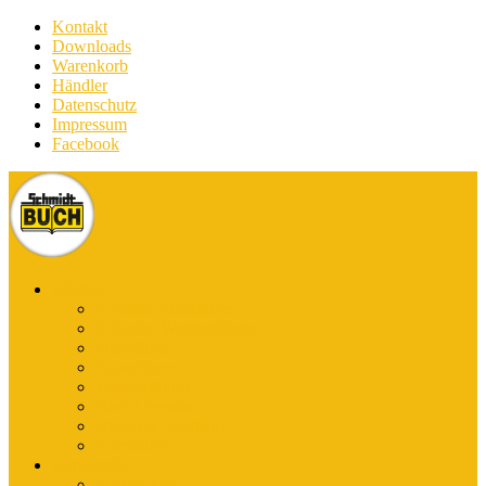
Kontakt
Downloads
Warenkorb
Händler
Datenschutz
Impressum
Facebook
Bücher
E-Books Stadtführer
E-Books Wanderführer
Stadtführer
Reiseführer
Wanderführer
Harz-Literatur
Discover (English)
Kurzführer
Kartografie
Karten-App