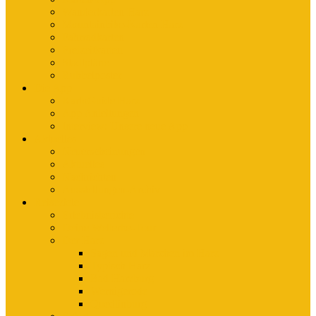
Wanderkarten Harz
Mountainbike-Karten Harz
Fahrradkarten
Freizeitkarten
Stadtpläne
Rubbelposter
Die App
KartoGuide Harz
App Anleitungen
Interview: Unsere neue App
Aktuelles
Neuerscheinungen
Aktuelles
Nachrichten
Ausstellungen-Archiv
Reiseziele
Erlebnisberichte
Deine Welterbe-Tour
Der Harz
Sagen und Märchen im Harz
Typisch Harz
Bad Harzburg
Wernigerode
Quedlinburg