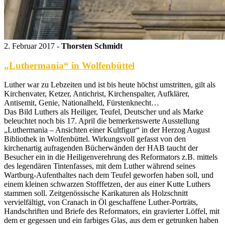
2. Februar 2017 -
Thorsten Schmidt
„Luthermania“ in Wolfenbüttel
Luther war zu Lebzeiten und ist bis heute höchst umstritten, gilt als
Kirchenvater, Ketzer, Antichrist, Kirchenspalter, Aufklärer,
Antisemit, Genie, Nationalheld, Fürstenknecht…
Das Bild Luthers als Heiliger, Teufel, Deutscher und als Marke
beleuchtet noch bis 17. April die bemerkenswerte Ausstellung
„Luthermania – Ansichten einer Kultfigur“ in der Herzog August
Bibliothek in Wolfenbüttel. Wirkungsvoll gefasst von den
kirchenartig aufragenden Bücherwänden der HAB taucht der
Besucher ein in die Heiligenverehrung des Reformators z.B. mittels
des legendären Tintenfasses, mit dem Luther während seines
Wartburg-Aufenthaltes nach dem Teufel geworfen haben soll, und
einem kleinen schwarzen Stofffetzen, der aus einer Kutte Luthers
stammen soll. Zeitgenössische Karikaturen als Holzschnitt
vervielfältigt, von Cranach in Öl geschaffene Luther-Porträts,
Handschriften und Briefe des Reformators, ein gravierter Löffel, mit
dem er gegessen und ein farbiges Glas, aus dem er getrunken haben