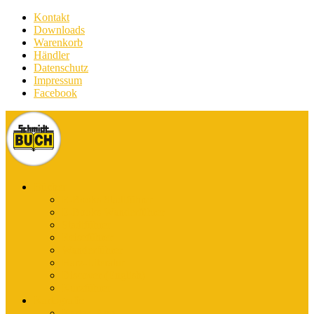
Kontakt
Downloads
Warenkorb
Händler
Datenschutz
Impressum
Facebook
Bücher
E-Books Stadtführer
E-Books Wanderführer
Stadtführer
Reiseführer
Wanderführer
Harz-Literatur
Discover (English)
Kurzführer
Kartografie
Karten-App