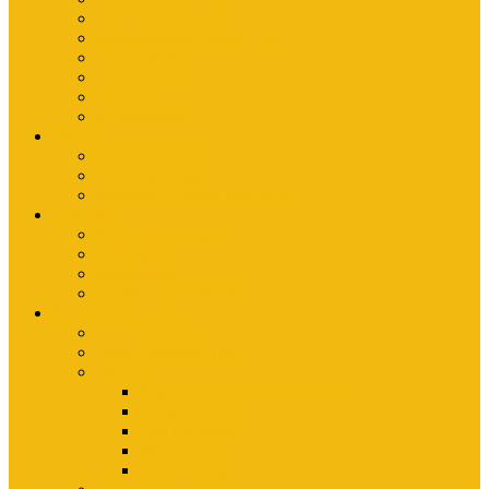
Wanderkarten Harz
Mountainbike-Karten Harz
Fahrradkarten
Freizeitkarten
Stadtpläne
Rubbelposter
Die App
KartoGuide Harz
App Anleitungen
Interview: Unsere neue App
Aktuelles
Neuerscheinungen
Aktuelles
Nachrichten
Ausstellungen-Archiv
Reiseziele
Erlebnisberichte
Deine Welterbe-Tour
Der Harz
Sagen und Märchen im Harz
Typisch Harz
Bad Harzburg
Wernigerode
Quedlinburg