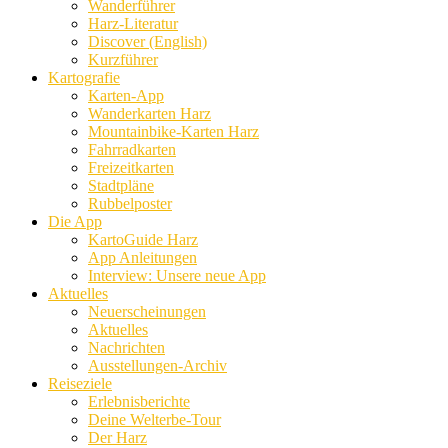
Wanderführer
Harz-Literatur
Discover (English)
Kurzführer
Kartografie
Karten-App
Wanderkarten Harz
Mountainbike-Karten Harz
Fahrradkarten
Freizeitkarten
Stadtpläne
Rubbelposter
Die App
KartoGuide Harz
App Anleitungen
Interview: Unsere neue App
Aktuelles
Neuerscheinungen
Aktuelles
Nachrichten
Ausstellungen-Archiv
Reiseziele
Erlebnisberichte
Deine Welterbe-Tour
Der Harz